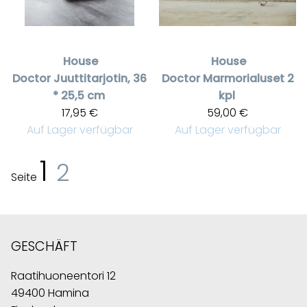
House
House
Doctor
Juuttitarjotin, 36
Doctor
Marmorialuset 2
* 25,5 cm
kpl
17,95 €
59,00 €
Auf Lager verfügbar
Auf Lager verfügbar
1
2
Seite
GESCHÄFT
Raatihuoneentori 12
49400 Hamina