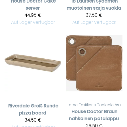
House Doctor
Cake
Ib Laursen
Sydämen
server
muotoinen sarja vuokia
44,95 €
37,50 €
Auf Lager verfügbar
Auf Lager verfügbar
Artikel
‪»
Home Textilien
‪»
Tablecloths
‪»
Riverdale
Groß Runde
House Doctor
Braun
pizza board
nahkainen patalappu
34,50 €
25,50 €