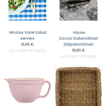
Nicolas Vahé
Salad
House
servers
Doctor
Kullanväriset
15,95 €
jääpalaottimet
Auf Lager verfügbar
19,95 €
Auf Lager verfügbar