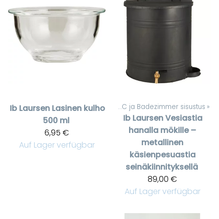
Artikel
‪»
WC ja Badezimmer sisustus
‪»
Ib Laursen
Lasinen kulho
Ib Laursen
Vesiastia
500 ml
hanalla mökille –
6,95 €
metallinen
Auf Lager verfügbar
käsienpesuastia
seinäkiinnityksellä
89,00 €
Auf Lager verfügbar