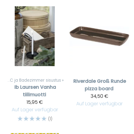
el
‪»
WC ja Badezimmer sisustus
‪»
Riverdale
Groß Runde
Ib Laursen
Vanha
pizza board
tiilimuotti
34,50 €
15,95 €
Auf Lager verfügbar
Auf Lager verfügbar
☆
☆
☆
☆
☆
(1)