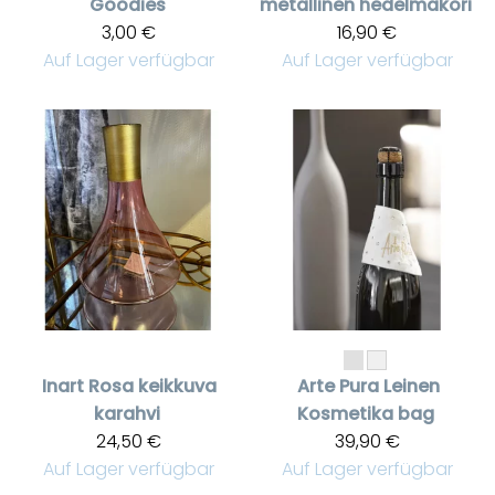
Goodies
metallinen hedelmäkori
3,00 €
16,90 €
Auf Lager verfügbar
Auf Lager verfügbar
Inart
Rosa keikkuva
Arte Pura
Leinen
karahvi
Kosmetika bag
24,50 €
39,90 €
Auf Lager verfügbar
Auf Lager verfügbar