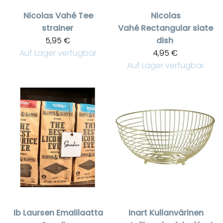
Nicolas Vahé
Tee
Nicolas
strainer
Vahé
Rectangular slate
5,95 €
dish
Auf Lager verfügbar
4,95 €
Auf Lager verfügbar
Ib Laursen
Emalilaatta
Inart
Kullanvärinen