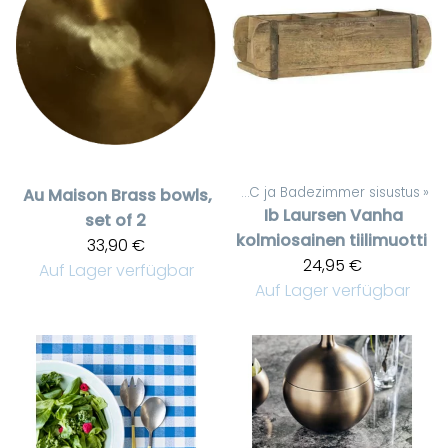
Artikel
‪»
WC ja Badezimmer sisustus
‪»
Au Maison
Brass bowls,
Ib Laursen
Vanha
set of 2
kolmiosainen tiilimuotti
33,90 €
24,95 €
Auf Lager verfügbar
Auf Lager verfügbar