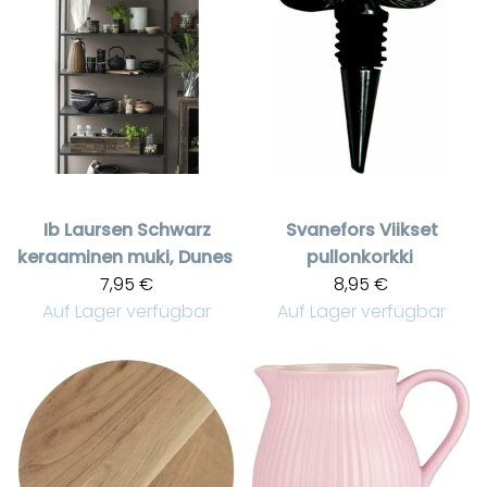
Ib Laursen
Schwarz
Svanefors
Viikset
keraaminen muki, Dunes
pullonkorkki
7,95 €
8,95 €
Auf Lager verfügbar
Auf Lager verfügbar