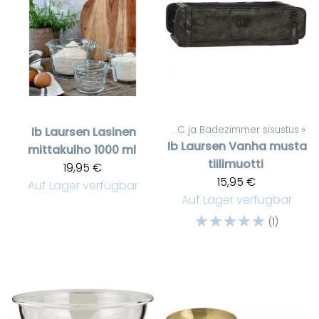
Artikel
‪»
WC ja Badezimmer sisustus
‪»
Ib Laursen
Lasinen
Ib Laursen
Vanha musta
mittakulho 1000 ml
tiilimuotti
19,95 €
15,95 €
Auf Lager verfügbar
Auf Lager verfügbar
☆
☆
☆
☆
☆
(1)