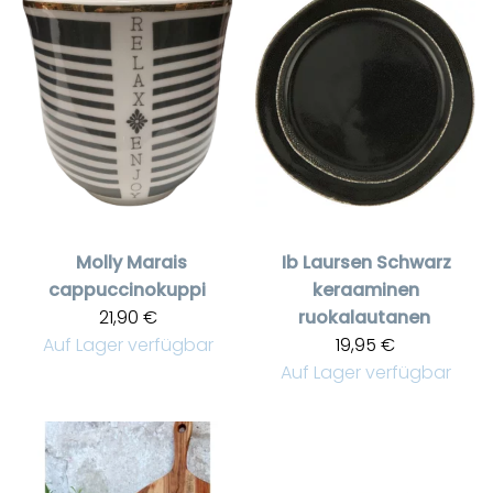
Molly Marais
Ib Laursen
Schwarz
cappuccinokuppi
keraaminen
21,90 €
ruokalautanen
Auf Lager verfügbar
19,95 €
Auf Lager verfügbar