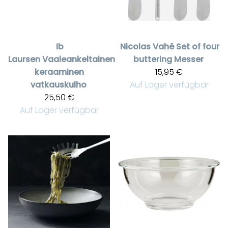
Ib
Nicolas Vahé
Set of four
Laursen
Vaaleankeltainen
buttering Messer
keraaminen
15,95 €
vatkauskulho
Auf Lager verfügbar
25,50 €
Auf Lager verfügbar