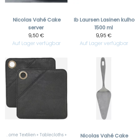
Nicolas Vahé
Cake
Ib Laursen
Lasinen kulho
server
1500 ml
9,50 €
9,95 €
Auf Lager verfügbar
Auf Lager verfügbar
el
‪»
Home Textilien
‪»
Tablecloths
‪»
Nicolas Vahé
Cake