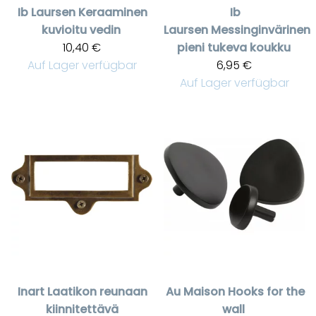
Ib Laursen
Keraaminen
Ib
kuvioitu vedin
Laursen
Messinginvärinen
10,40 €
pieni tukeva koukku
Auf Lager verfügbar
6,95 €
Auf Lager verfügbar
Inart
Laatikon reunaan
Au Maison
Hooks for the
kiinnitettävä
wall