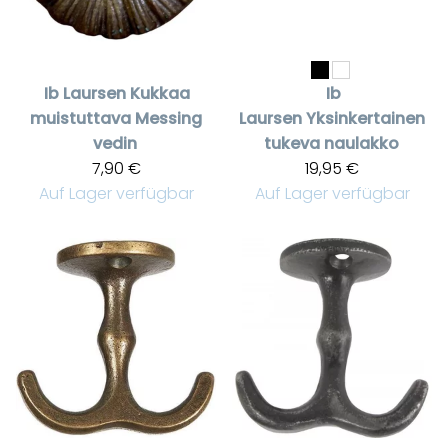
Ib Laursen
Kukkaa
Ib
muistuttava Messing
Laursen
Yksinkertainen
vedin
tukeva naulakko
7,90 €
19,95 €
Auf Lager verfügbar
Auf Lager verfügbar