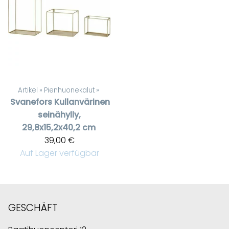
Artikel
‪»
Pienhuonekalut
‪»
Svanefors
Kullanvärinen
seinähylly,
29,8x15,2x40,2 cm
39,00 €
Auf Lager verfügbar
GESCHÄFT