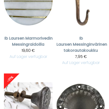
Ib Laursen
Marmorivedin
Ib
Messingraidoilla
Laursen
Messinginvärinen
19,60 €
takorautakoukku
Auf Lager verfügbar
7,95 €
Auf Lager verfügbar
-71%