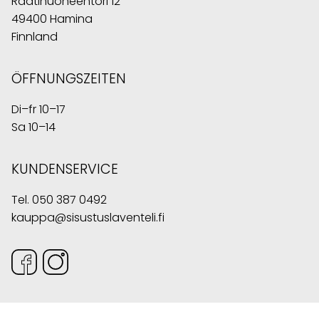
Raatihuoneentori 12
49400 Hamina
Finnland
ÖFFNUNGSZEITEN
Di–fr 10–17
Sa 10–14
KUNDENSERVICE
Tel.
050 387 0492
kauppa@sisustuslaventeli.fi