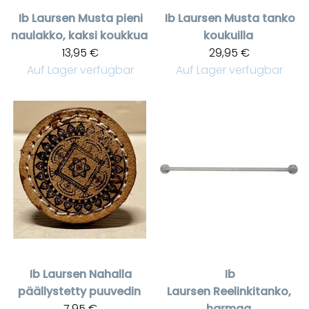
Ib Laursen
Musta pieni
Ib Laursen
Musta tanko
naulakko, kaksi koukkua
koukuilla
13,95 €
29,95 €
Auf Lager verfügbar
Auf Lager verfügbar
Ib Laursen
Nahalla
Ib
päällystetty puuvedin
Laursen
Reelinkitanko,
7,95 €
harmaa