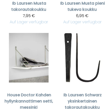
Ib Laursen
Musta
Ib Laursen
Musta pieni
takorautakoukku
tukeva koukku
7,95 €
6,95 €
Auf Lager verfügbar
Auf Lager verfügbar
House Doctor
Kahden
Ib Laursen
Schwarz
hyllynkannattimen setti,
yksinkertainen
messinki
takorautakoukku