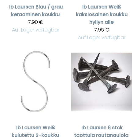
Ib Laursen
Blau / grau
Ib Laursen
Weiß
keraaminen koukku
kaksiosainen koukku
7,90 €
hyllyn alle
Auf Lager verfügbar
7,95 €
Auf Lager verfügbar
Ib Laursen
Weiß
Ib Laursen
6 stck
kulutettu S-koukku
taottuja rautanauloja