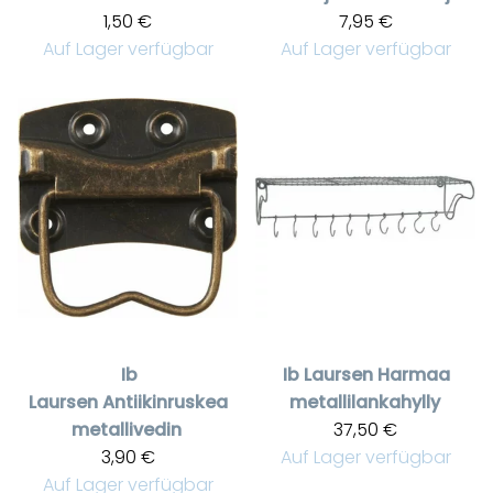
1,50 €
7,95 €
Auf Lager verfügbar
Auf Lager verfügbar
Ib
Ib Laursen
Harmaa
Laursen
Antiikinruskea
metallilankahylly
metallivedin
37,50 €
3,90 €
Auf Lager verfügbar
Auf Lager verfügbar