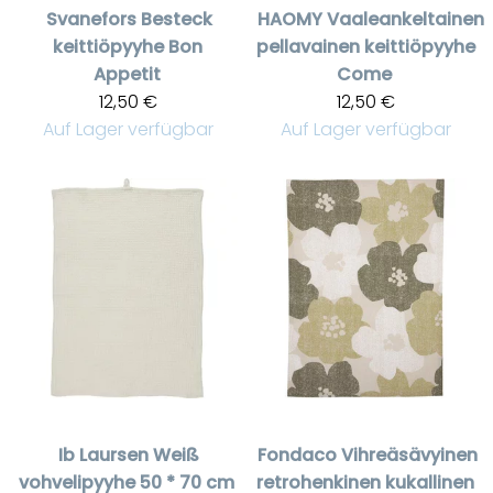
Svanefors
Besteck
HAOMY
Vaaleankeltainen
keittiöpyyhe Bon
pellavainen keittiöpyyhe
Appetit
Come
12,50 €
12,50 €
Auf Lager verfügbar
Auf Lager verfügbar
Ib Laursen
Weiß
Fondaco
Vihreäsävyinen
vohvelipyyhe 50 * 70 cm
retrohenkinen kukallinen