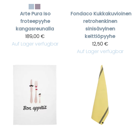
Arte Pura
Iso
Fondaco
Kukkakuvioinen
froteepyyhe
retrohenkinen
kangasreunalla
sinisävyinen
189,00 €
keittiöpyyhe
Auf Lager verfügbar
12,50 €
Auf Lager verfügbar