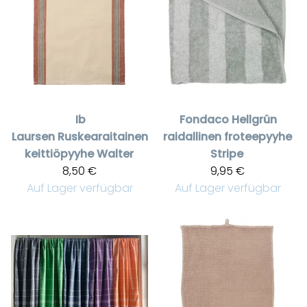
Ib
Fondaco
Hellgrün
Laursen
Ruskearaitainen
raidallinen froteepyyhe
keittiöpyyhe Walter
Stripe
8,50 €
9,95 €
Auf Lager verfügbar
Auf Lager verfügbar