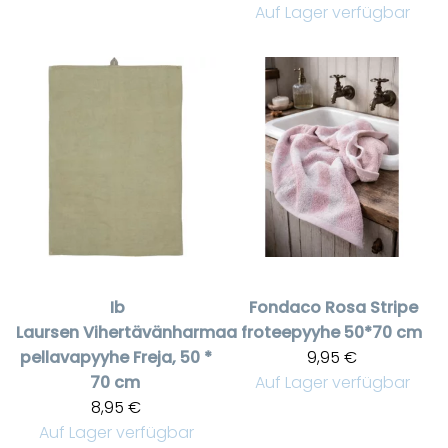
Auf Lager verfügbar
Ib
Fondaco
Rosa Stripe
Laursen
Vihertävänharmaa
froteepyyhe 50*70 cm
pellavapyyhe Freja, 50 *
9,95 €
70 cm
Auf Lager verfügbar
8,95 €
Auf Lager verfügbar