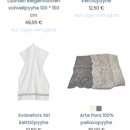
Laursen
Beigenvärinen
keittiöpyyhe
vohvelipyyhe 100 * 150
12,50 €
cm
Auf Lager verfügbar
49,95 €
Auf Lager verfügbar
Svanefors
Siri
Arte Pura
100%
keittiöpyyhe
pellavapyyhe
12,50 €
39,00 €