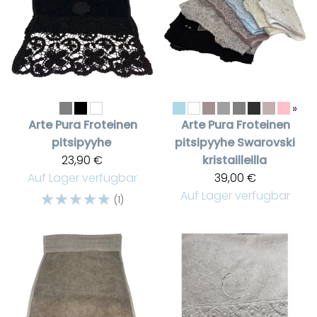
»
Arte Pura
Froteinen
Arte Pura
Froteinen
pitsipyyhe
pitsipyyhe Swarovski
23,90 €
kristailleilla
Auf Lager verfügbar
39,00 €
☆
☆
☆
☆
☆
Auf Lager verfügbar
(1)