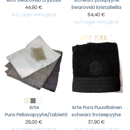
with Swarovski crystals
schwarz pitsipyyhe
44,90 €
Swarovski kristalleilla
Auf Lager verfügbar
64,40 €
Auf Lager verfügbar
Arte
Arte Pura
Puuvillainen
Pura
Pellavapyyhe/tabletti
schwarz froteepyyhe
29,00 €
37,90 €
Auf Lager verfügbar
Auf Lager verfügbar