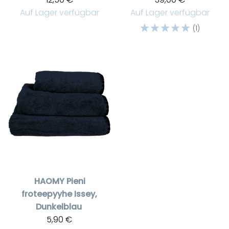
Auf Lager verfügbar
Auf Lager verfügbar
☆
☆
☆
☆
☆
(1)
HAOMY
Pieni
froteepyyhe Issey,
Dunkelblau
5,90 €