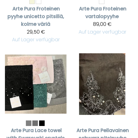
Arte Pura
Froteinen
Arte Pura
Froteinen
pyyhe unicetto pitsillä,
vartalopyyhe
kolme väriä
89,00 €
29,50 €
Auf Lager verfügbar
Auf Lager verfügbar
Arte Pura
Lace towel
Arte Pura
Pellavainen