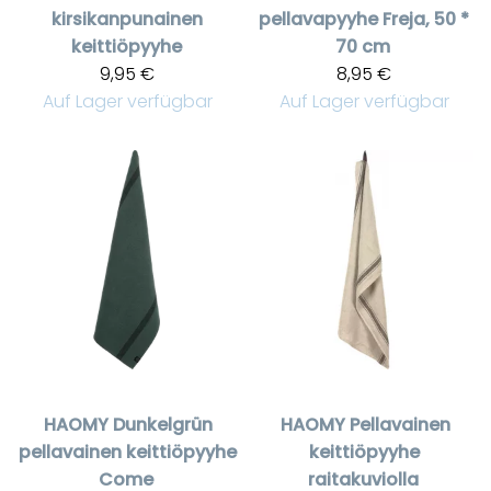
kirsikanpunainen
pellavapyyhe Freja, 50 *
keittiöpyyhe
70 cm
9,95 €
8,95 €
Auf Lager verfügbar
Auf Lager verfügbar
HAOMY
Dunkelgrün
HAOMY
Pellavainen
pellavainen keittiöpyyhe
keittiöpyyhe
Come
raitakuviolla