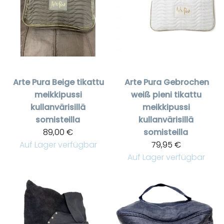
Arte Pura
Beige tikattu
Arte Pura
Gebrochen
meikkipussi
weiß pieni tikattu
kullanvärisillä
meikkipussi
somisteilla
kullanvärisillä
89,00 €
somisteilla
Auf Lager verfügbar
79,95 €
Auf Lager verfügbar