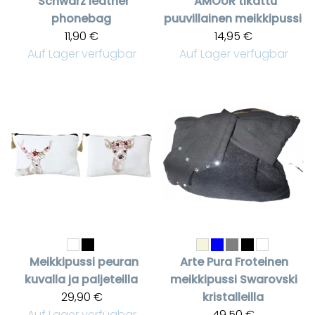
Schwarz leather
AMOUR tikattu
phonebag
puuvillainen meikkipussi
11,90 €
14,95 €
Auf Lager verfügbar
Auf Lager verfügbar
Meikkipussi peuran
Arte Pura
Froteinen
kuvalla ja paljeteilla
meikkipussi Swarovski
29,90 €
kristalleilla
Auf Lager verfügbar
49,50 €