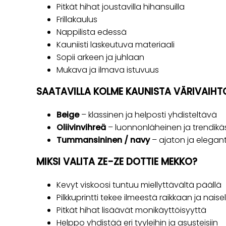
Pitkät hihat joustavilla hihansuilla
Frillakaulus
Nappilista edessä
Kauniisti laskeutuva materiaali
Sopii arkeen ja juhlaan
Mukava ja ilmava istuvuus
SAATAVILLA KOLME KAUNISTA VÄRIVAIH
Beige
– klassinen ja helposti yhdisteltävä
Oliivinvihreä
– luonnonläheinen ja trendikä
Tummansininen / navy
– ajaton ja elegant
MIKSI VALITA ZE-ZE DOTTIE MEKKO?
Kevyt viskoosi tuntuu miellyttävältä päällä
Pilkkuprintti tekee ilmeestä raikkaan ja naisel
Pitkät hihat lisäävät monikäyttöisyyttä
Helppo yhdistää eri tyyleihin ja asusteisiin