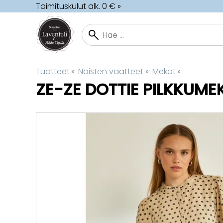
Toimituskulut alk. 0 € »
Tuotteet
‪»
Naisten vaatteet
‪»
Mekot
‪»
ZE-ZE
DOTTIE PILKKUME