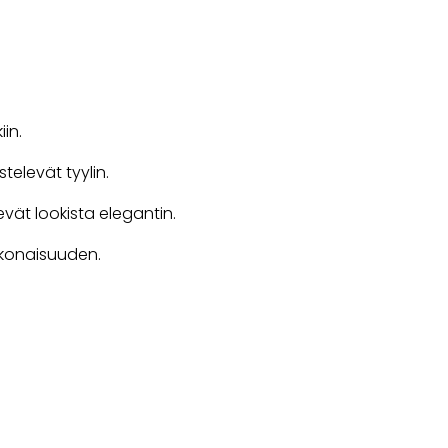
in.
stelevät tyylin.
vät lookista elegantin.
okonaisuuden.