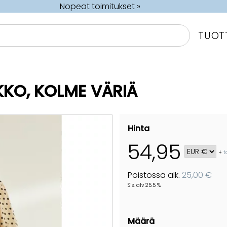
Nopeat toimitukset »
TUOT
KKO, KOLME VÄRIÄ
Hinta
54,95
+
t
Poistossa alk.
25,00 €
Sis. alv 25.5 %
Määrä