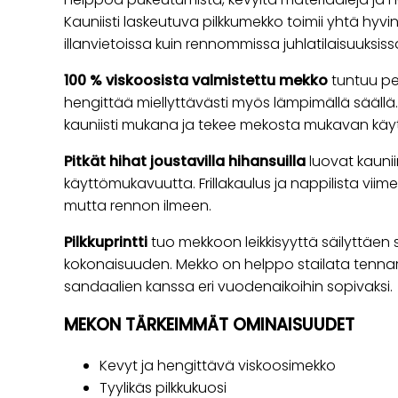
Kauniisti laskeutuva pilkkumekko toimii yhtä hyvin
illanvietoissa kuin rennommissa juhlatilaisuuksiss
100 % viskoosista valmistettu mekko
tuntuu pe
hengittää miellyttävästi myös lämpimällä säällä. 
kauniisti mukana ja tekee mekosta mukavan käy
Pitkät hihat joustavilla hihansuilla
luovat kauniin
käyttömukavuutta. Frillakaulus ja nappilista vii
mutta rennon ilmeen.
Pilkkuprintti
tuo mekkoon leikkisyyttä säilyttäen 
kokonaisuuden. Mekko on helppo stailata tennare
sandaalien kanssa eri vuodenaikoihin sopivaksi.
MEKON TÄRKEIMMÄT OMINAISUUDET
Kevyt ja hengittävä viskoosimekko
Tyylikäs pilkkukuosi