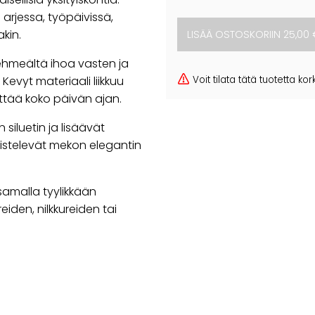
 arjessa, työpäivissä,
akin.
hmeältä ihoa vasten ja
Kevyt materiaali liikkuu
Voit tilata tätä tuotetta 
ttää koko päivän ajan.
 siluetin ja lisäävät
meistelevät mekon elegantin
samalla tyylikkään
iden, nilkkureiden tai