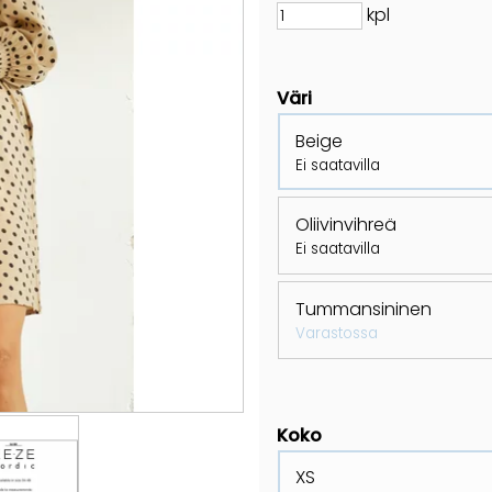
kpl
Väri
Beige
Ei saatavilla
Oliivinvihreä
Ei saatavilla
Tummansininen
Varastossa
Koko
XS