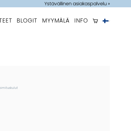
Ystävällinen asiakaspalvelu »
TEET
BLOGIT
MYYMÄLÄ
INFO
oimituskulut