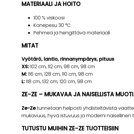
MATERIAALI JA HOITO
100 % viskoosi
Konepesu 30 °C
Pehmeä ja hengittävä materiaali
MITAT
Vyötärö, lantio, rinnanympärys, pituus
XS:
102 cm, 112 cm, 98 cm, 98 cm
M:
116 cm, 128 cm, 110 cm, 98 cm
L:
118 cm, 132 cm, 120 cm, 98 cm
ZE-ZE – MUKAVAA JA NAISELLISTA MUOTI
Ze-Ze
tunnetaan helposti yhdisteltävistä vaattei
mukavuus, hyvä istuvuus ja moderni naisellinen ty
TUTUSTU MUIHIN ZE-ZE TUOTTEISIIN