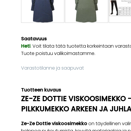
Saatavuus
Heti
. Voit tilata tätä tuotetta korkeintaan va
Tuote poistuu valikoimastamme.
Varastotilanne ja saapuvat
Tuotteen kuvaus
ZE-ZE DOTTIE VISKOOSIMEKKO 
PILKKUMEKKO ARKEEN JA JUHL
Ze-Ze Dottie viskoosimekko
on täydellinen vali
helppoa pukeutumista, kevyitä materiaaleja ja nais