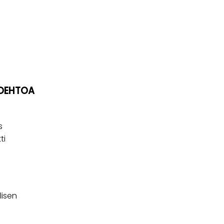
TOEHTOA
s
ti
lisen