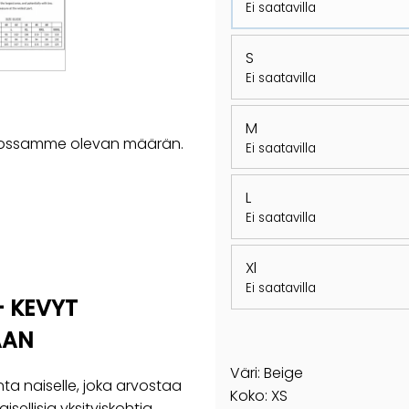
Ei saatavilla
S
Ei saatavilla
M
rastossamme olevan määrän.
Ei saatavilla
L
Ei saatavilla
Xl
Ei saatavilla
– KEVYT
AAN
Väri: Beige
nta naiselle, joka arvostaa
Koko: XS
ellisia yksityiskohtia.