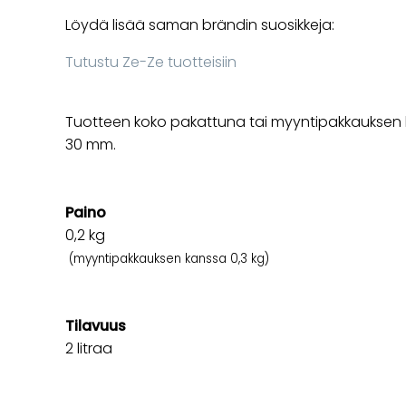
Löydä lisää saman brändin suosikkeja:
Tutustu Ze-Ze tuotteisiin
Tuotteen koko pakattuna tai myyntipakkauksen ko
30 mm.
Paino
0,2
kg
(myyntipakkauksen kanssa 0,3 kg)
Tilavuus
2 litraa