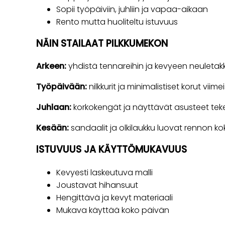
Sopii työpäiviin, juhliin ja vapaa-aikaan
Rento mutta huoliteltu istuvuus
NÄIN STAILAAT PILKKUMEKON
Arkeen:
yhdistä tennareihin ja kevyeen neuletakki
Työpäivään:
nilkkurit ja minimalistiset korut viimei
Juhlaan:
korkokengät ja näyttävät asusteet teke
Kesään:
sandaalit ja olkilaukku luovat rennon k
ISTUVUUS JA KÄYTTÖMUKAVUUS
Kevyesti laskeutuva malli
Joustavat hihansuut
Hengittävä ja kevyt materiaali
Mukava käyttää koko päivän