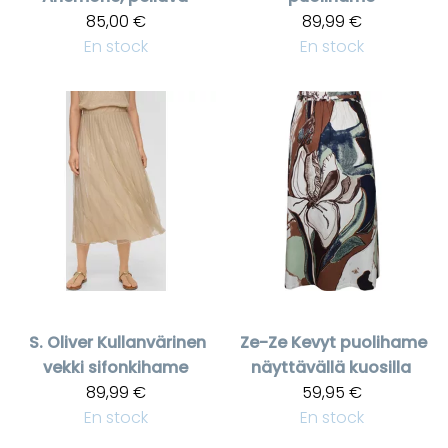
85,00 €
89,99 €
En stock
En stock
S. Oliver
Kullanvärinen
Ze-Ze
Kevyt puolihame
vekki sifonkihame
näyttävällä kuosilla
89,99 €
59,95 €
En stock
En stock