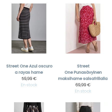
Street One
Azul oscuro
Street
a rayas hame
One
Punasävyinen
59,99 €
maksihame salsafrillalla
En stock
69,99 €
En stock