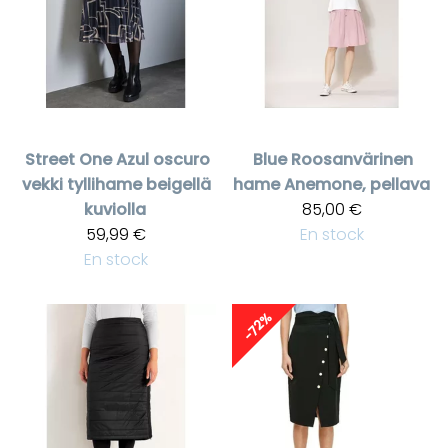
Street One
Azul oscuro
Blue
Roosanvärinen
vekki tyllihame beigellä
hame Anemone, pellava
kuviolla
85,00 €
59,99 €
En stock
En stock
-72%