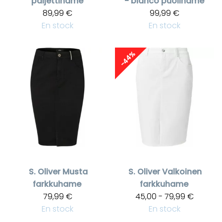
paljettihame
- blanco puolihame
89,99 €
99,99 €
En stock
En stock
-44%
S. Oliver
Musta
S. Oliver
Valkoinen
farkkuhame
farkkuhame
79,99 €
45,00 - 79,99 €
En stock
En stock