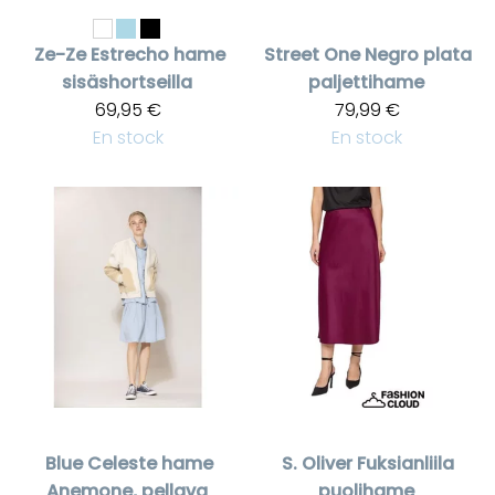
Ze-Ze
Estrecho hame
Street One
Negro plata
sisäshortseilla
paljettihame
69,95 €
79,99 €
En stock
En stock
Blue
Celeste hame
S. Oliver
Fuksianliila
Anemone, pellava
puolihame