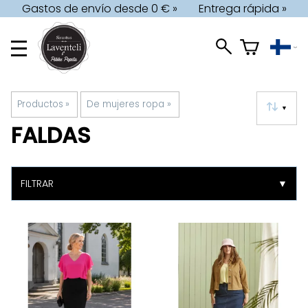
Gastos de envío desde 0 € »
Entrega rápida »
Productos
‪»
De mujeres ropa
‪»
▼
FALDAS
FILTRAR
▼