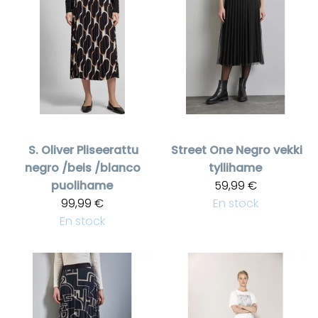
S. Oliver
Pliseerattu
Street One
Negro vekki
negro /beis /blanco
tyllihame
puolihame
59,99 €
99,99 €
En stock
En stock