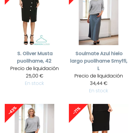
S. Oliver
Musta
Soulmate
Azul hielo
puolihame, 42
largo puolihame Smyffi,
Precio de liquidación
L
25,00 €
Precio de liquidación
En stock
34,44 €
En stock
-43%
-71%