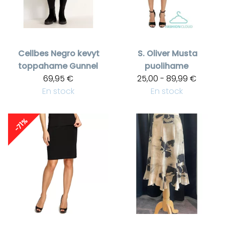
Cellbes
Negro kevyt
S. Oliver
Musta
toppahame Gunnel
puolihame
69,95 €
25,00 - 89,99 €
En stock
En stock
-71%