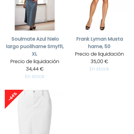
Soulmate
Azul hielo
Frank Lyman
Musta
largo puolihame Smyffi,
hame, 50
XL
Precio de liquidación
Precio de liquidación
35,00 €
34,44 €
En stock
En stock
-44%