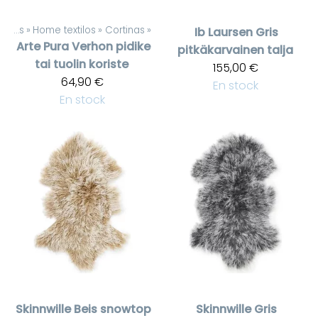
Productos
‪»
Home textilos
‪»
Cortinas
‪»
Ib Laursen
Gris
Arte Pura
Verhon pidike
pitkäkarvainen talja
tai tuolin koriste
155,00 €
64,90 €
En stock
En stock
Skinnwille
Beis snowtop
Skinnwille
Gris