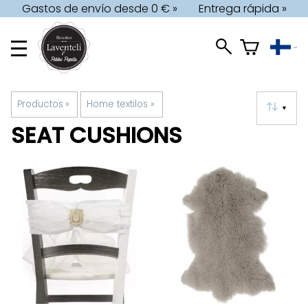
Gastos de envío desde 0 € »
Entrega rápida »
Productos
‪»
Home textilos
‪»
▼
SEAT CUSHIONS