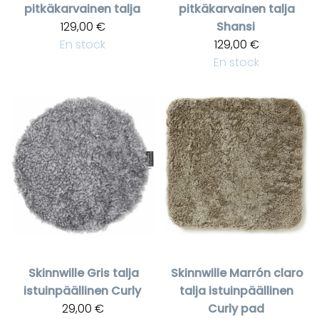
pitkäkarvainen talja
pitkäkarvainen talja
129,00 €
Shansi
En stock
129,00 €
En stock
Skinnwille
Gris talja
Skinnwille
Marrón claro
istuinpäällinen Curly
talja istuinpäällinen
29,00 €
Curly pad