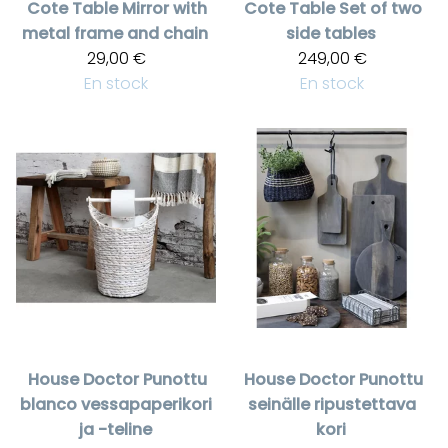
Cote Table
Mirror with
Cote Table
Set of two
metal frame and chain
side tables
29,00 €
249,00 €
En stock
En stock
House Doctor
Punottu
House Doctor
Punottu
blanco vessapaperikori
seinälle ripustettava
ja -teline
kori