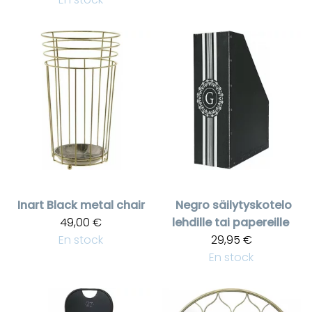
Inart
Black metal chair
Negro säilytyskotelo
49,00 €
lehdille tai papereille
En stock
29,95 €
En stock