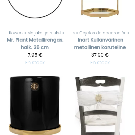
Artificial flowers
‪»
Maljakot ja ruukut
‪»
Productos
‪»
Objetos de decoración
‪»
Mr. Plant
Metallirengas,
Inart
Kullanvärinen
halk. 35 cm
metallinen koruteline
7,95 €
37,90 €
En stock
En stock