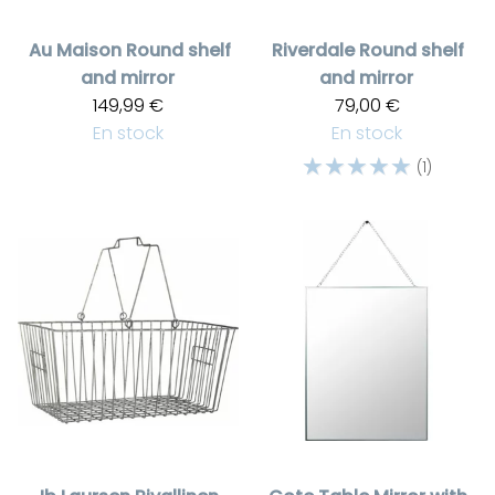
Au Maison
Round shelf
Riverdale
Round shelf
and mirror
and mirror
149,99 €
79,00 €
En stock
En stock
☆
☆
☆
☆
☆
(1)