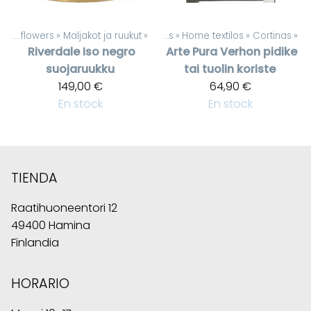
Artificial flowers
‪»
Maljakot ja ruukut
‪»
Productos
‪»
Home textilos
‪»
Cortinas
‪»
Riverdale
Iso negro
Arte Pura
Verhon pidike
suojaruukku
tai tuolin koriste
149,00 €
64,90 €
En stock
En stock
TIENDA
Raatihuoneentori 12
49400 Hamina
Finlandia
HORARIO