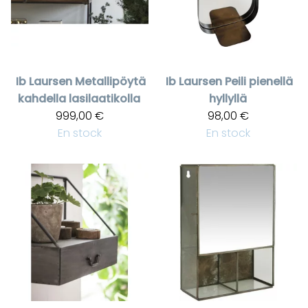
Ib Laursen
Metallipöytä
Ib Laursen
Peili pienellä
kahdella lasilaatikolla
hyllyllä
999,00 €
98,00 €
En stock
En stock