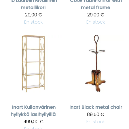
Ib Laursen
Rivallinen
Cote Table
Mirror with
metallikori
metal frame
29,00 €
29,00 €
En stock
En stock
Inart
Kullanvärinen
Inart
Black metal chair
hyllykkö lasihyllyillä
89,50 €
499,00 €
En stock
En stock