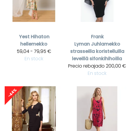
Yest
Hihaton
Frank
hellemekko
Lyman
Juhlamekko
59,04 - 79,95 €
strasseilla koristelluilla
En stock
leveillä sifonkihihoilla
Precio rebajado
200,00 €
En stock
-44%