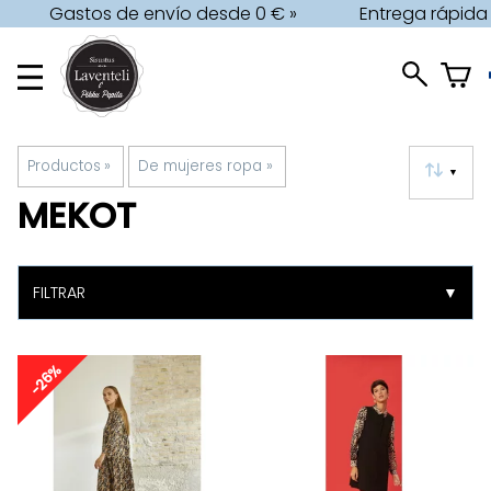
Gastos de envío desde 0 € »
Entrega rápida
Productos
‪»
De mujeres ropa
‪»
▼
MEKOT
FILTRAR
▼
-26%