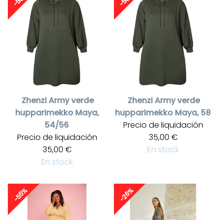
Zhenzi
Army verde
Zhenzi
Army verde
hupparimekko Maya,
hupparimekko Maya, 58
54/56
Precio de liquidación
Precio de liquidación
35,00 €
35,00 €
En stock
En stock
-55%
-26%