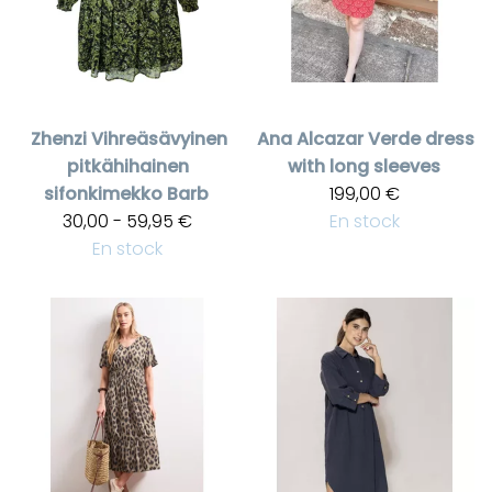
Zhenzi
Vihreäsävyinen
Ana Alcazar
Verde dress
pitkähihainen
with long sleeves
sifonkimekko Barb
199,00 €
30,00 - 59,95 €
En stock
En stock