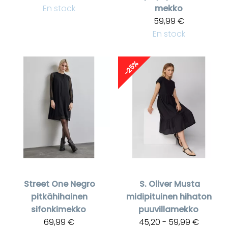
En stock
mekko
59,99 €
En stock
-25%
Street One
Negro
S. Oliver
Musta
pitkähihainen
midipituinen hihaton
sifonkimekko
puuvillamekko
69,99 €
45,20 - 59,99 €