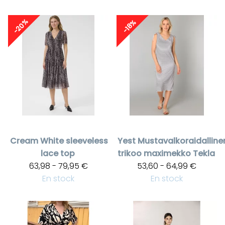
-20%
-18%
Cream
White sleeveless
Yest
Mustavalkoraidalline
lace top
trikoo maximekko Tekla
63,98 - 79,95 €
53,60 - 64,99 €
En stock
En stock