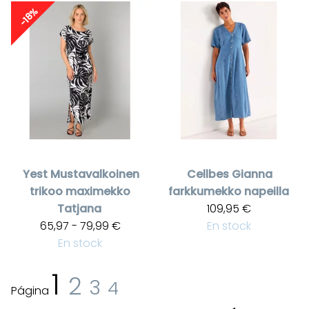
-18%
Yest
Mustavalkoinen
Cellbes
Gianna
trikoo maximekko
farkkumekko napeilla
Tatjana
109,95 €
65,97 - 79,99 €
En stock
En stock
1
2
3
4
Página