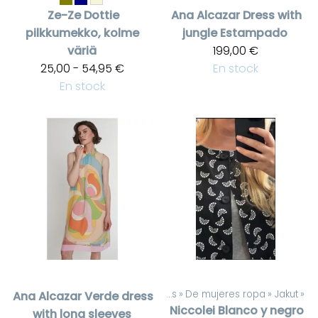
Ze-Ze
Dottie
Ana Alcazar
Dress with
pilkkumekko, kolme
jungle Estampado
väriä
199,00 €
25,00 - 54,95 €
En stock
En stock
Productos
‪»
De mujeres ropa
‪»
Jakut
‪»
Ana Alcazar
Verde dress
Niccolei
Blanco y negro
with long sleeves