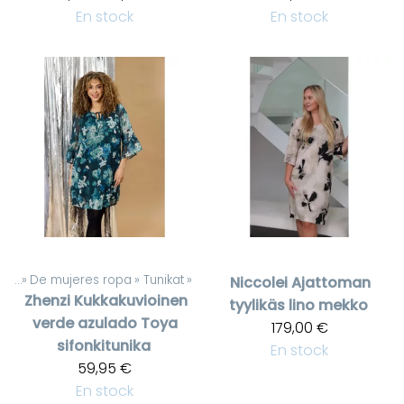
En stock
En stock
tos
‪»
De mujeres ropa
‪»
Tunikat
‪»
Niccolei
Ajattoman
Zhenzi
Kukkakuvioinen
tyylikäs lino mekko
verde azulado Toya
179,00 €
sifonkitunika
En stock
59,95 €
En stock