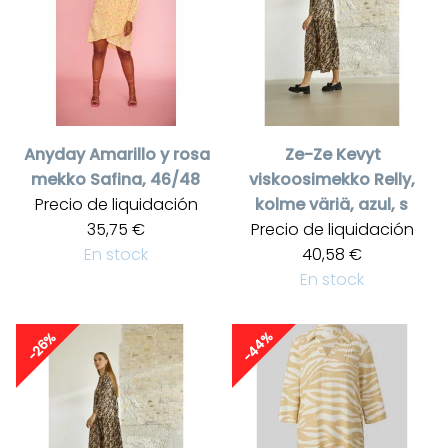
Anyday
Amarillo y rosa
Ze-Ze
Kevyt
mekko Safina, 46/48
viskoosimekko Relly,
Precio de liquidación
kolme väriä, azul, s
35,75 €
Precio de liquidación
En stock
40,58 €
En stock
-44%
-26%