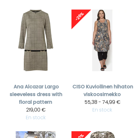
-26%
Ana Alcazar
Largo
CISO
Kuviollinen hihaton
sleeveless dress with
viskoosimekko
floral pattern
55,38 - 74,99 €
219,00 €
En stock
En stock