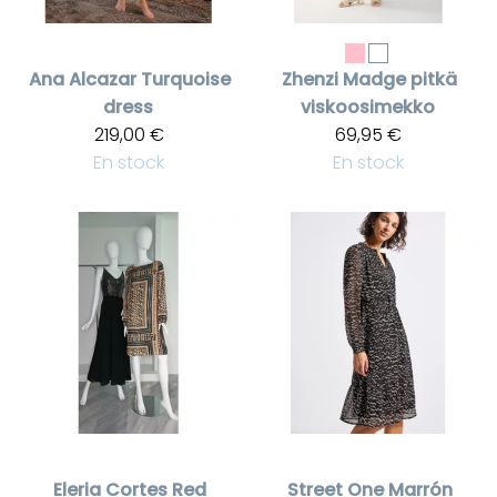
Ana Alcazar
Turquoise
Zhenzi
Madge pitkä
dress
viskoosimekko
219,00 €
69,95 €
En stock
En stock
Eleria Cortes
Red
Street One
Marrón