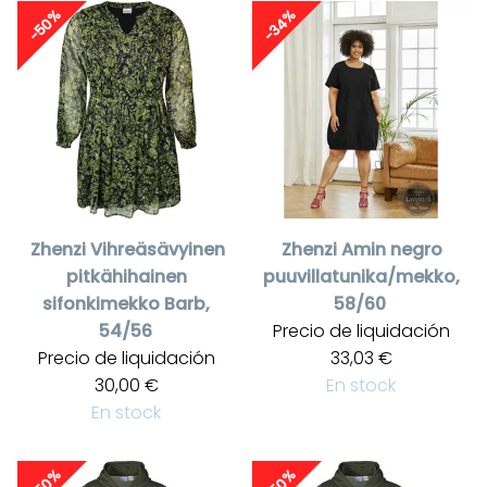
-50%
-34%
Zhenzi
Vihreäsävyinen
Zhenzi
Amin negro
pitkähihainen
puuvillatunika/mekko,
sifonkimekko Barb,
58/60
54/56
Precio de liquidación
Precio de liquidación
33,03 €
30,00 €
En stock
En stock
-50%
-50%