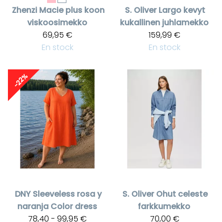
Zhenzi
Macie plus koon
S. Oliver
Largo kevyt
viskoosimekko
kukallinen juhlamekko
69,95 €
159,99 €
En stock
En stock
-22%
DNY
Sleeveless rosa y
S. Oliver
Ohut celeste
naranja Color dress
farkkumekko
78,40 - 99,95 €
70,00 €