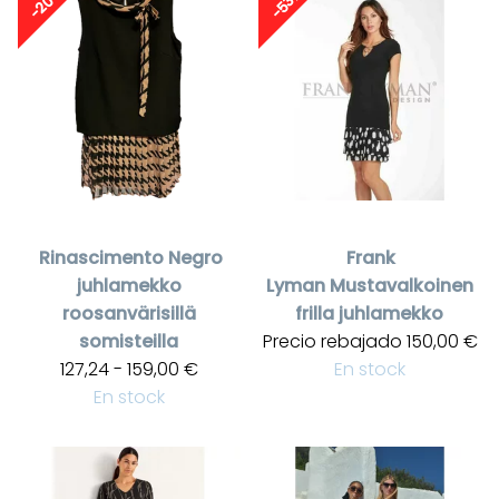
-20%
-53%
Rinascimento
Negro
Frank
juhlamekko
Lyman
Mustavalkoinen
roosanvärisillä
frilla juhlamekko
somisteilla
Precio rebajado
150,00 €
127,24 - 159,00 €
En stock
En stock