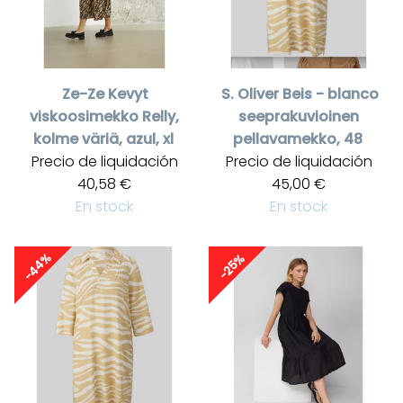
Ze-Ze
Kevyt
S. Oliver
Beis - blanco
viskoosimekko Relly,
seeprakuvioinen
kolme väriä, azul, xl
pellavamekko, 48
Precio de liquidación
Precio de liquidación
40,58 €
45,00 €
En stock
En stock
-44%
-25%