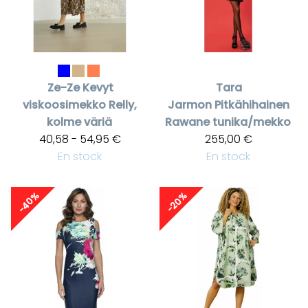
Ze-Ze
Kevyt
Tara
viskoosimekko Relly,
Jarmon
Pitkähihainen
kolme väriä
Rawane tunika/mekko
40,58 - 54,95 €
255,00 €
En stock
En stock
-40%
-20%