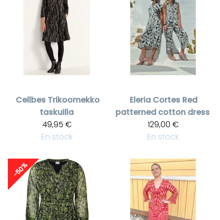
Cellbes
Trikoomekko
Eleria Cortes
Red
taskuilla
patterned cotton dress
49,95 €
129,00 €
En stock
En stock
-50%