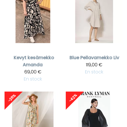
Kevyt kesämekko
Blue
Pellavamekko Liv
Amanda
119,00 €
69,00 €
En stock
En stock
-42%
-26%