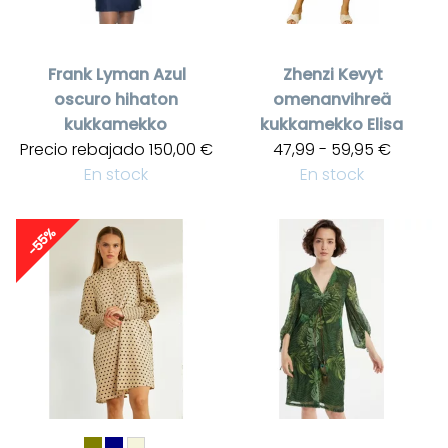
Frank Lyman
Azul
Zhenzi
Kevyt
oscuro hihaton
omenanvihreä
kukkamekko
kukkamekko Elisa
Precio rebajado
150,00 €
47,99 - 59,95 €
En stock
En stock
-55%