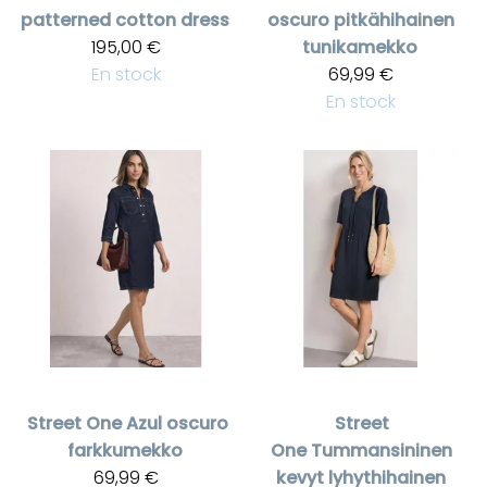
patterned cotton dress
oscuro pitkähihainen
195,00 €
tunikamekko
En stock
69,99 €
En stock
Street One
Azul oscuro
Street
farkkumekko
One
Tummansininen
69,99 €
kevyt lyhythihainen