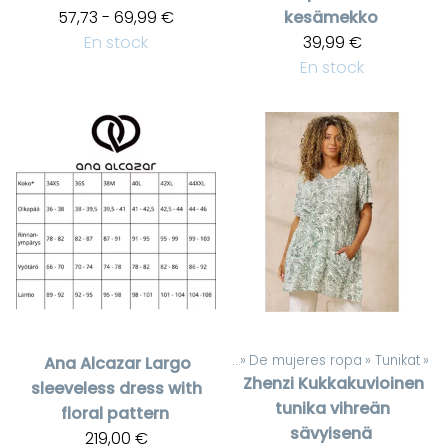
57,73 - 69,99 €
kesämekko
En stock
39,99 €
En stock
Productos
‪»
De mujeres ropa
‪»
Tunikat
‪»
Ana Alcazar
Largo
Zhenzi
Kukkakuvioinen
sleeveless dress with
tunika vihreän
floral pattern
sävyisenä
219,00 €