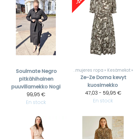
-22%
Productos
‪»
De mujeres ropa
‪»
Kesämekot
‪»
Soulmate
Negro
Ze-Ze
Doma kevyt
pitkähihainen
kuosimekko
puuvillamekko Nogi
47,03 - 59,95 €
99,95 €
En stock
En stock