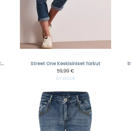
Korkeavyötäröiset plus size farkut timanttikoristeilla
Street One
Keskisiniset farkut
S
59,99 €
En stock