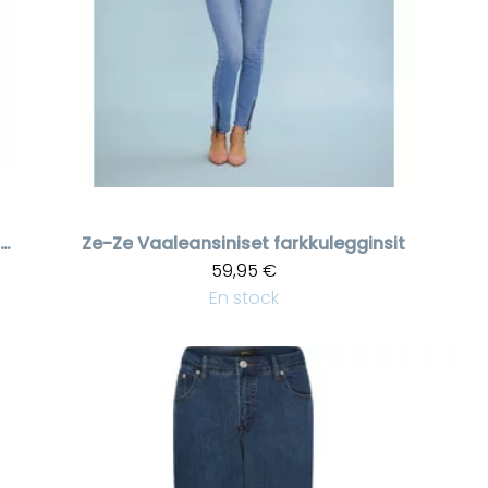
De mujeres tummansiniset Suri farkut leveällä lahkeella
Ze-Ze
Vaaleansiniset farkkulegginsit
59,95 €
En stock