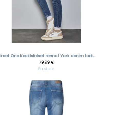
treet One
Keskisiniset rennot York denim farkut
79,99 €
En stock