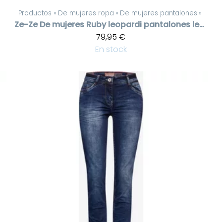
Productos
‪»
De mujeres ropa
‪»
De mujeres pantalones
‪»
Ze-Ze
De mujeres Ruby leopardi pantalones leveällä lahkeella
79,95 €
En stock