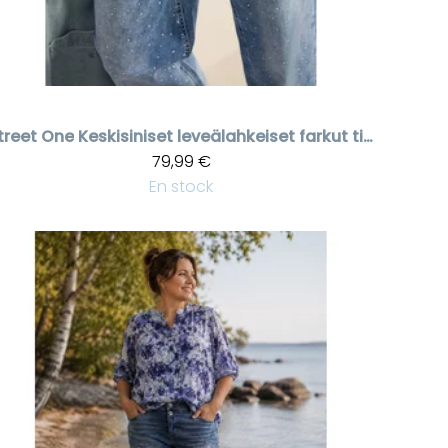
treet One
Keskisiniset leveälahkeiset farkut timanttikoristeilla
79,99 €
En stock