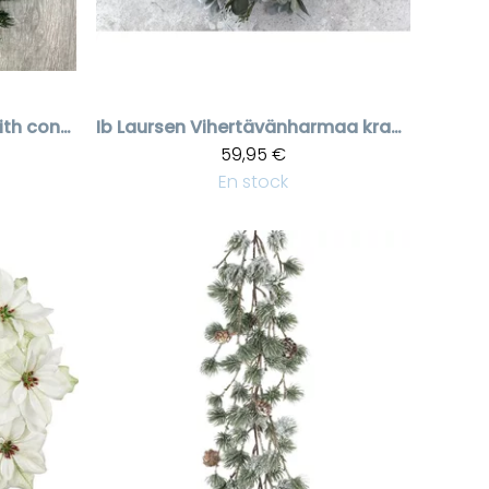
Spruce garland with cones
Ib Laursen
Vihertävänharmaa kranssi valkoisilla marjoilla
59,95 €
En stock