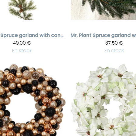
Spruce garland with cones
Mr. Plant
49,00 €
37,50 €
En stock
En stock