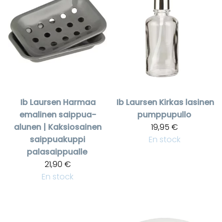
Ib Laursen
Harmaa
Ib Laursen
Kirkas lasinen
emalinen saippua-
pumppupullo
alunen | Kaksiosainen
19,95 €
saippuakuppi
En stock
palasaippualle
21,90 €
En stock