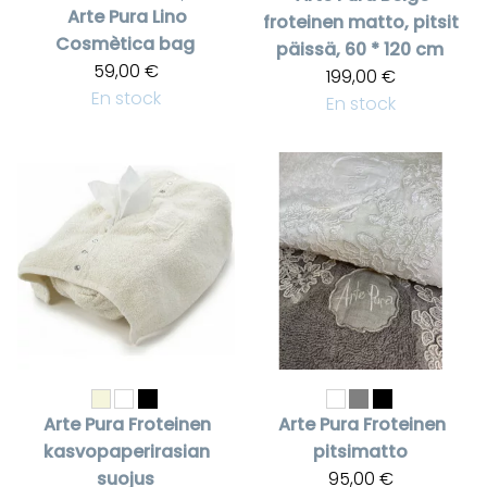
Arte Pura
Lino
froteinen matto, pitsit
Cosmètica bag
päissä, 60 * 120 cm
59,00 €
199,00 €
En stock
En stock
Arte Pura
Froteinen
Arte Pura
Froteinen
kasvopaperirasian
pitsimatto
suojus
95,00 €