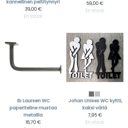
kannellinen peltitynnyri
59,00 €
39,00 €
En stock
En stock
Ib Laursen
WC
Johan
Unisex WC kyltti,
paperiteline mustaa
kaksi väriä
metallia
7,95 €
16,70 €
En stock