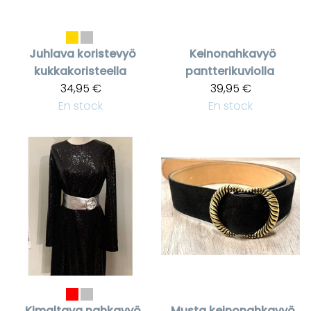
Juhlava koristevyö
Keinonahkavyö
kukkakoristeella
pantterikuviolla
34,95 €
39,95 €
En stock
En stock
Kimaltava nahkavyö
Musta keinonahkavyö