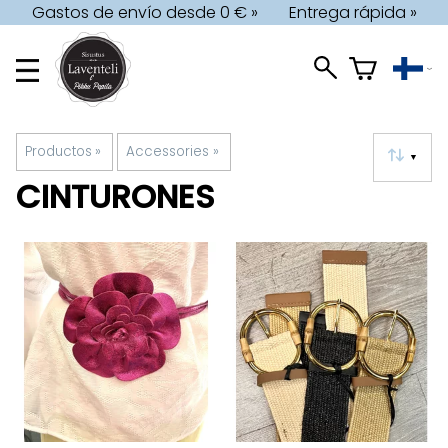
Gastos de envío desde 0 € »
Entrega rápida »
Productos
‪»
Accessories
‪»
▼
CINTURONES