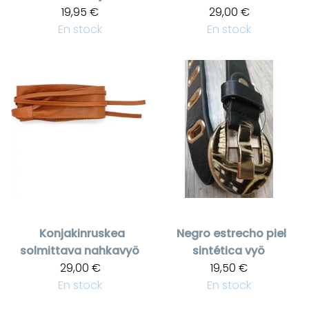
19,95 €
29,00 €
En stock
En stock
Konjakinruskea
Negro estrecho piel
solmittava nahkavyö
sintética vyö
29,00 €
19,50 €
En stock
En stock