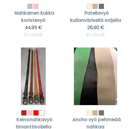
Nahkainen kukka
Patellavyö
koristevyö
kullanvärisellä soljella
44,95 €
26,90 €
En stock
En stock
Keinonahkavyö
Ancho vyö pehmeää
timanttisoljella
nahkaa