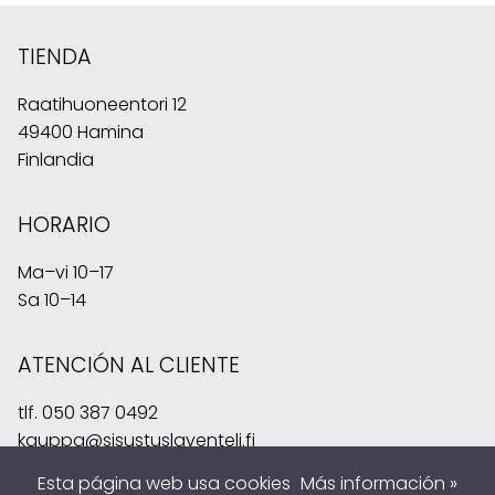
TIENDA
Raatihuoneentori 12
49400 Hamina
Finlandia
HORARIO
Ma–vi 10–17
Sa 10–14
ATENCIÓN AL CLIENTE
tlf.
050 387 0492
kauppa@sisustuslaventeli.fi
Esta página web usa cookies
Más información »