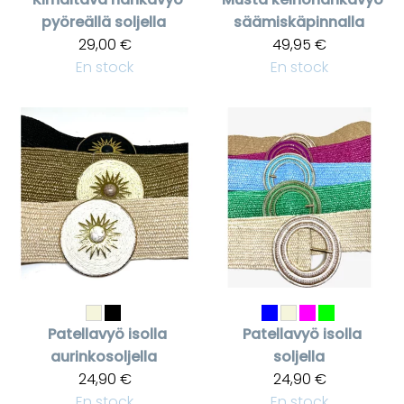
pyöreällä soljella
säämiskäpinnalla
29,00 €
49,95 €
En stock
En stock
Patellavyö isolla
Patellavyö isolla
aurinkosoljella
soljella
24,90 €
24,90 €
En stock
En stock