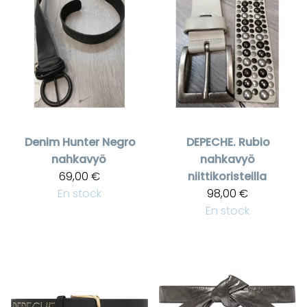
Denim Hunter
Negro
DEPECHE.
Rubio
nahkavyö
nahkavyö
69,00 €
niittikoristeilla
En stock
98,00 €
En stock