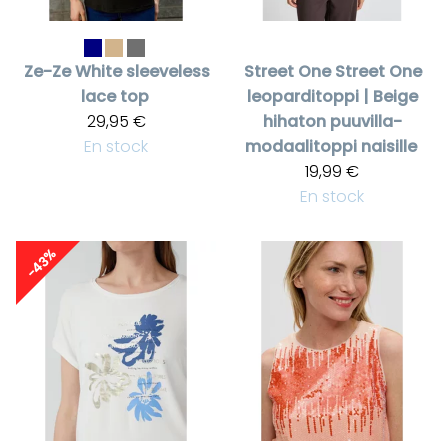
Ze-Ze
White sleeveless
Street One
Street One
lace top
leoparditoppi | Beige
29,95 €
hihaton puuvilla-
En stock
modaalitoppi naisille
19,99 €
En stock
-43%