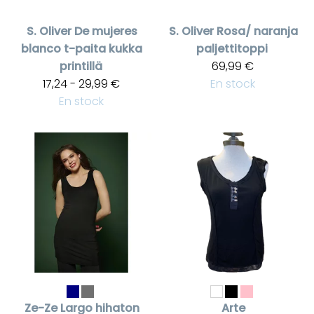
S. Oliver
De mujeres
S. Oliver
Rosa/ naranja
blanco t-paita kukka
paljettitoppi
printillä
69,99 €
17,24 - 29,99 €
En stock
En stock
Ze-Ze
Largo hihaton
Arte