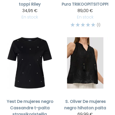
toppi Riley
Pura
TRIKOOPITSITOPPI
34,95 €
89,00 €
En stock
En stock
☆
☆
☆
☆
☆
(1)
Yest
De mujeres negro
S. Oliver
De mujeres
Cassandre t-paita
negro hihaton paita
strassikoristeilla
69,99 €