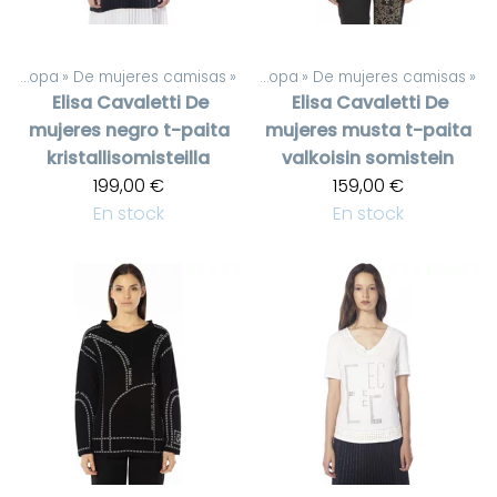
De mujeres ropa
‪»
De mujeres camisas
Productos
‪»
‪»
De mujeres ropa
‪»
De mujeres camisas
‪»
Elisa Cavaletti
De
Elisa Cavaletti
De
mujeres negro t-paita
mujeres musta t-paita
kristallisomisteilla
valkoisin somistein
199,00 €
159,00 €
En stock
En stock