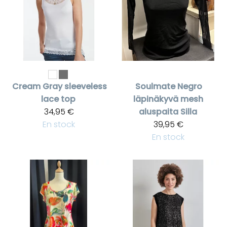
Cream
Gray sleeveless
Soulmate
Negro
lace top
läpinäkyvä mesh
34,95 €
aluspaita Silla
En stock
39,95 €
En stock