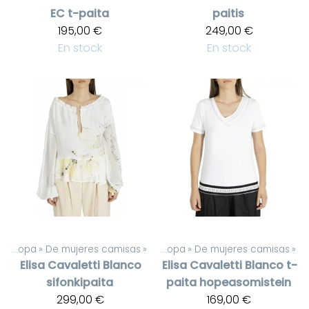
EC t-paita
paitis
195,00 €
249,00 €
En stock
En stock
De mujeres ropa
‪»
De mujeres camisas
Productos
‪»
‪»
De mujeres ropa
‪»
De mujeres camisas
‪»
Elisa Cavaletti
Blanco
Elisa Cavaletti
Blanco t-
sifonkipaita
paita hopeasomistein
299,00 €
169,00 €