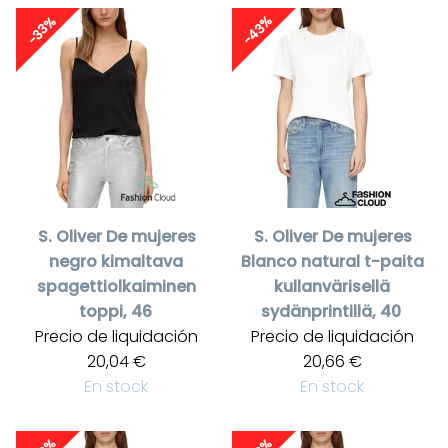
-43%
-33%
S. Oliver
De mujeres
S. Oliver
De mujeres
negro kimaltava
Blanco natural t-paita
spagettiolkaiminen
kullanvärisellä
toppi, 46
sydänprintillä, 40
Precio de liquidación
Precio de liquidación
20,04 €
20,66 €
En stock
En stock