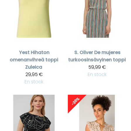
Yest
Hihaton
S. Oliver
De mujeres
omenanvihreä toppi
turkoosinsävyinen toppi
Zuleica
59,99 €
29,95 €
En stock
En stock
-36%