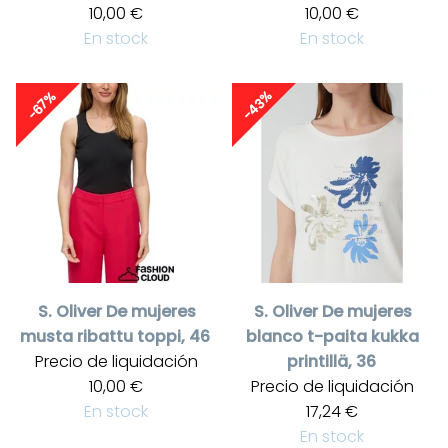
10,00 €
10,00 €
En stock
En stock
-43%
-67%
S. Oliver
De mujeres
S. Oliver
De mujeres
musta ribattu toppi, 46
blanco t-paita kukka
Precio de liquidación
printillä, 36
10,00 €
Precio de liquidación
En stock
17,24 €
En stock