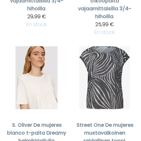
vajaamittaisilla 3/4-
trikoopaita
hihoilla
vajaamittaisilla 3/4-
29,99 €
hihoilla
En stock
25,99 €
En stock
S. Oliver
De mujeres
Street One
De mujeres
blanco t-paita Dreamy
mustavalkoinen
helmikirjailulla
raidallinen toppi