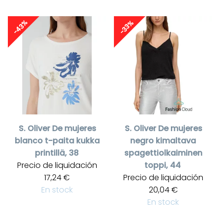
-43%
-33%
S. Oliver
De mujeres
S. Oliver
De mujeres
blanco t-paita kukka
negro kimaltava
printillä, 38
spagettiolkaiminen
Precio de liquidación
toppi, 44
17,24 €
Precio de liquidación
En stock
20,04 €
En stock