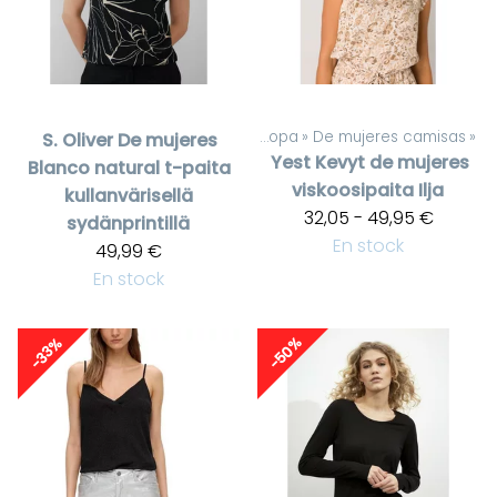
Productos
‪»
De mujeres ropa
‪»
De mujeres camisas
‪»
S. Oliver
De mujeres
Yest
Kevyt de mujeres
Blanco natural t-paita
viskoosipaita Ilja
kullanvärisellä
32,05 - 49,95 €
sydänprintillä
En stock
49,99 €
En stock
-50%
-33%