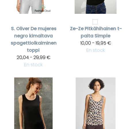
S. Oliver
De mujeres
Ze-Ze
Pitkähihainen t-
negro kimaltava
paita Simple
spagettiolkaiminen
10,00 - 19,95 €
toppi
En stock
20,04 - 29,99 €
En stock