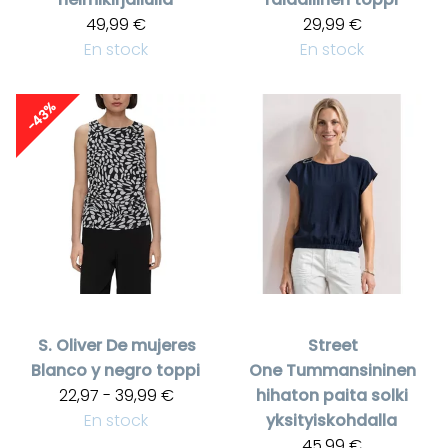
49,99 €
29,99 €
En stock
En stock
-43%
S. Oliver
De mujeres
Street
Blanco y negro toppi
One
Tummansininen
22,97 - 39,99 €
hihaton paita solki
En stock
yksityiskohdalla
45,99 €