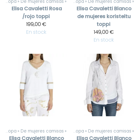
De mujeres ropa
‪»
De mujeres camisas
Productos
‪»
‪»
De mujeres ropa
‪»
De mujeres camisas
‪»
Elisa Cavaletti
Rosa
Elisa Cavaletti
Blanco
/rojo toppi
de mujeres koristeltu
199,00 €
toppi
En stock
149,00 €
En stock
De mujeres ropa
‪»
De mujeres camisas
Productos
‪»
‪»
De mujeres ropa
‪»
De mujeres camisas
‪»
Elisa Cavaletti
Blanco
Elisa Cavaletti
Blanco