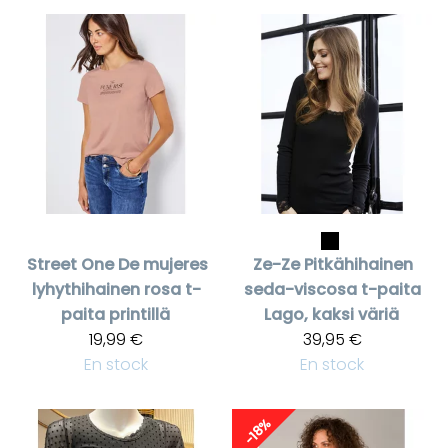
Street One
De mujeres
Ze-Ze
Pitkähihainen
lyhythihainen rosa t-
seda-viscosa t-paita
paita printillä
Lago, kaksi väriä
19,99 €
39,95 €
En stock
En stock
-18%