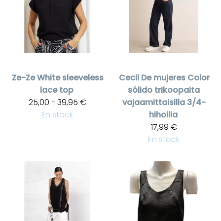
Ze-Ze
White sleeveless
Cecil
De mujeres Color
lace top
sólido trikoopaita
25,00 - 39,95 €
vajaamittaisilla 3/4-
En stock
hihoilla
17,99 €
En stock