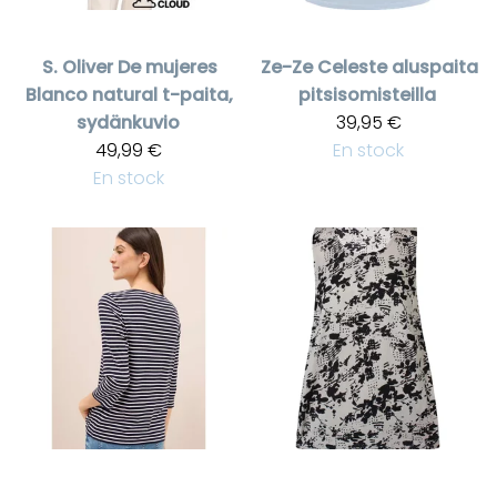
S. Oliver
De mujeres
Ze-Ze
Celeste aluspaita
Blanco natural t-paita,
pitsisomisteilla
sydänkuvio
39,95 €
49,99 €
En stock
En stock