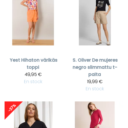
Yest
Hihaton värikäs
S. Oliver
De mujeres
toppi
negro slimmattu t-
49,95 €
paita
En stock
19,99 €
En stock
-37%