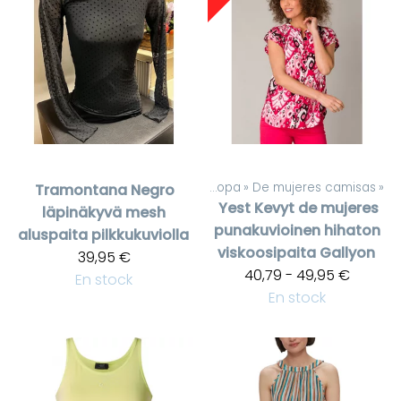
Productos
‪»
De mujeres ropa
‪»
De mujeres camisas
‪»
Tramontana
Negro
Yest
Kevyt de mujeres
läpinäkyvä mesh
punakuvioinen hihaton
aluspaita pilkkukuviolla
viskoosipaita Gallyon
39,95 €
40,79 - 49,95 €
En stock
En stock