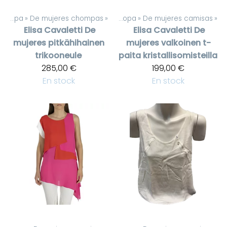
De mujeres ropa
‪»
De mujeres chompas
Productos
‪»
‪»
De mujeres ropa
‪»
De mujeres camisas
‪»
Elisa Cavaletti
De
Elisa Cavaletti
De
mujeres pitkähihainen
mujeres valkoinen t-
trikooneule
paita kristallisomisteilla
285,00 €
199,00 €
En stock
En stock