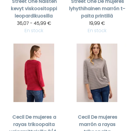
Street One
Naisten
Street One
De mujeres
kevyt viskoositoppi
lyhythihainen marrón t-
leopardikuosilla
paita printillä
36,07 - 45,99 €
19,99 €
En stock
En stock
Cecil
De mujeres a
Cecil
De mujeres
rayas trikoopaita
marrón a rayas