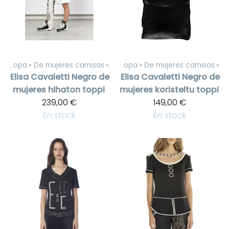
De mujeres ropa
‪»
De mujeres camisas
Productos
‪»
‪»
De mujeres ropa
‪»
De mujeres camisas
‪»
Elisa Cavaletti
Negro de
Elisa Cavaletti
Negro de
mujeres hihaton toppi
mujeres koristeltu toppi
239,00 €
149,00 €
En stock
En stock