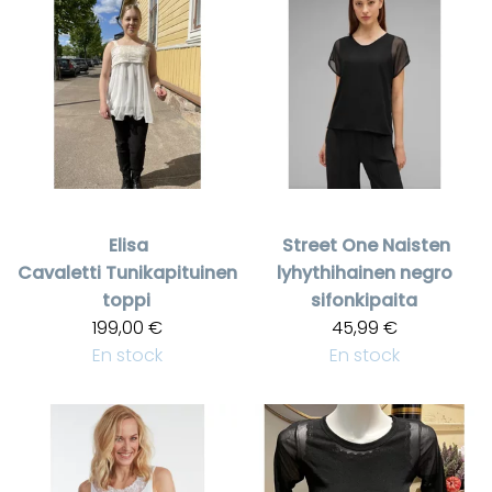
Elisa
Street One
Naisten
Cavaletti
Tunikapituinen
lyhythihainen negro
toppi
sifonkipaita
199,00 €
45,99 €
En stock
En stock