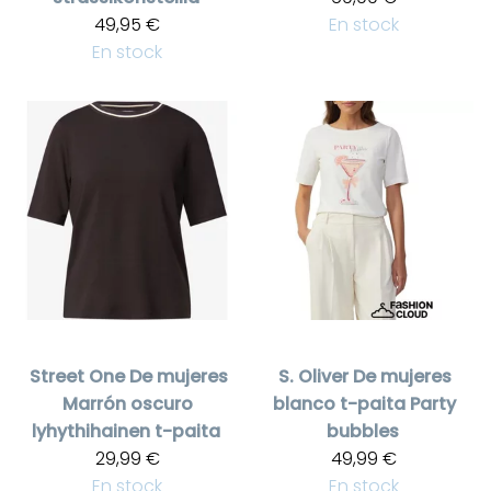
49,95 €
En stock
En stock
Street One
De mujeres
S. Oliver
De mujeres
Marrón oscuro
blanco t-paita Party
lyhythihainen t-paita
bubbles
29,99 €
49,99 €
En stock
En stock