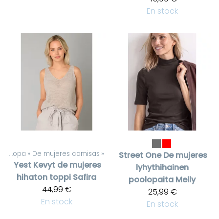
En stock
De mujeres ropa
‪»
De mujeres camisas
‪»
Street One
De mujeres
Yest
Kevyt de mujeres
lyhythihainen
hihaton toppi Safira
poolopaita Melly
44,99 €
25,99 €
En stock
En stock