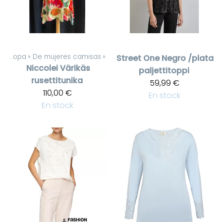
De mujeres ropa
‪»
De mujeres camisas
‪»
Street One
Negro /plata
Niccolei
Värikäs
paljettitoppi
rusettitunika
59,99 €
110,00 €
En stock
En stock