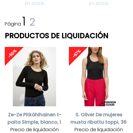
En stock
En stock
1
2
Página
PRODUCTOS DE LIQUIDACIÓN
-50%
-67%
Ze-Ze
Pitkähihainen t-
S. Oliver
De mujeres
paita Simple, blanco, l
musta ribattu toppi, 36
Precio de liquidación
Precio de liquidación