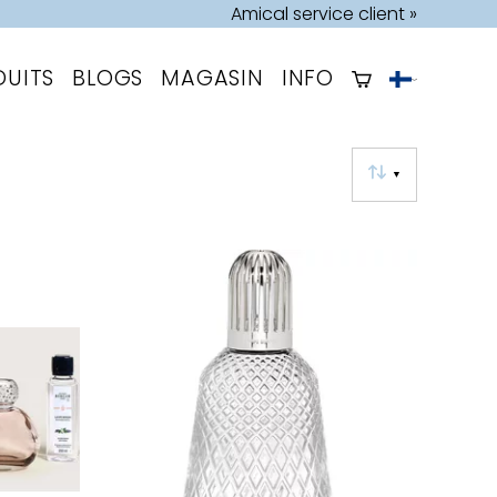
Amical service client »
DUITS
BLOGS
MAGASIN
INFO
▼