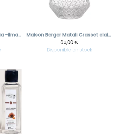
Nude Ophelia -ilmanpuhdistuslamppu lahjapakkaus
Maison Berger
Matali Crasset clair ilmanpuhdistuslamppu
65,00 €
k
Disponible en stock