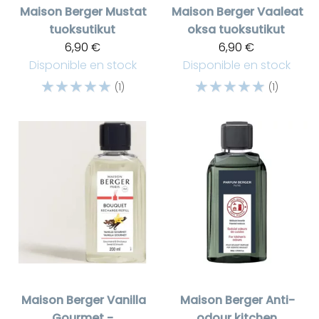
Maison Berger
Mustat
Maison Berger
Vaaleat
tuoksutikut
oksa tuoksutikut
6,90 €
6,90 €
Disponible en stock
Disponible en stock
☆
☆
☆
☆
☆
☆
☆
☆
☆
☆
(1)
(1)
Maison Berger
Vanilla
Maison Berger
Anti-
Gourmet -
odour kitchen