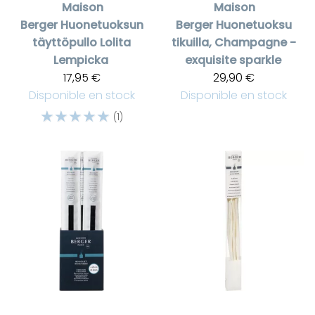
Maison
Maison
Berger
Huonetuoksun
Berger
Huonetuoksu
täyttöpullo Lolita
tikuilla, Champagne -
Lempicka
exquisite sparkle
17,95 €
29,90 €
Disponible en stock
Disponible en stock
☆
☆
☆
☆
☆
(1)