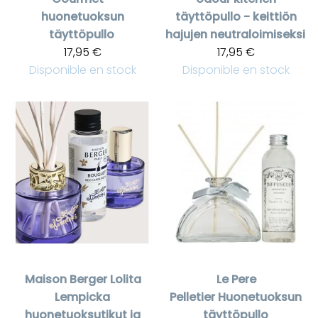
huonetuoksun
täyttöpullo - keittiön
täyttöpullo
hajujen neutraloimiseksi
17,95 €
17,95 €
Disponible en stock
Disponible en stock
Maison Berger
Lolita
Le Pere
Lempicka
Pelletier
Huonetuoksun
huonetuoksutikut ja
täyttöpullo