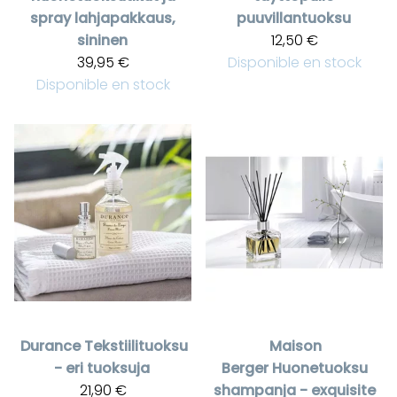
spray lahjapakkaus,
puuvillantuoksu
sininen
12,50 €
39,95 €
Disponible en stock
Disponible en stock
Durance
Tekstiilituoksu
Maison
- eri tuoksuja
Berger
Huonetuoksu
21,90 €
shampanja - exquisite