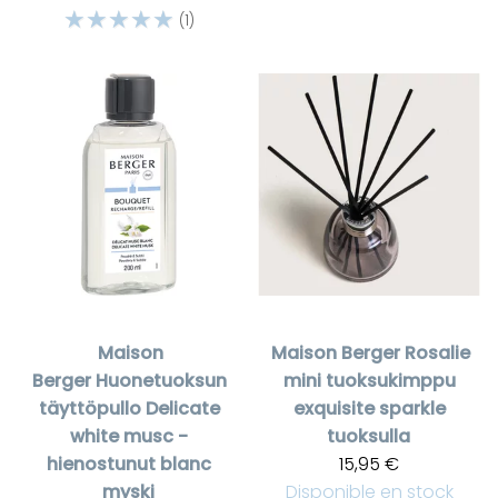
☆
☆
☆
☆
☆
(1)
Maison
Maison Berger
Rosalie
Berger
Huonetuoksun
mini tuoksukimppu
täyttöpullo Delicate
exquisite sparkle
white musc -
tuoksulla
hienostunut blanc
15,95 €
myski
Disponible en stock