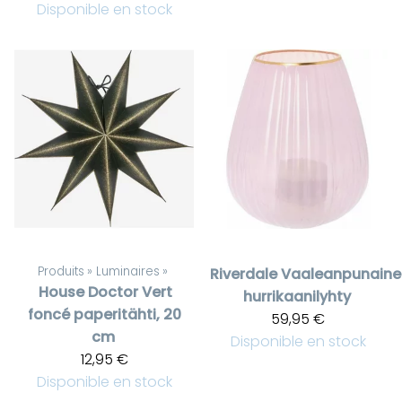
Disponible en stock
Produits
‪»
Luminaires
‪»
Riverdale
Vaaleanpunaine
House Doctor
Vert
hurrikaanilyhty
foncé paperitähti, 20
59,95 €
cm
Disponible en stock
12,95 €
Disponible en stock