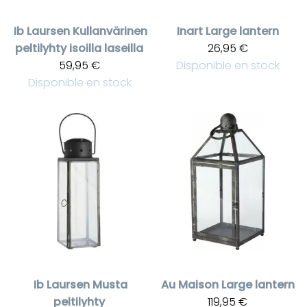
Ib Laursen
Kullanvärinen
Inart
Large lantern
peltilyhty isoilla laseilla
26,95 €
59,95 €
Disponible en stock
Disponible en stock
Ib Laursen
Musta
Au Maison
Large lantern
peltilyhty
119,95 €