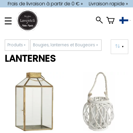
Frais de livraison à partir de 0 € »
Livraison rapide »
Produits
‪»
Bougies, lanternes et Bougeoirs
‪»
▼
LANTERNES