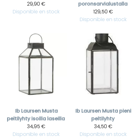
29,90 €
poronsarvialustalla
Disponible en stock
129,50 €
Disponible en stock
Ib Laursen
Musta
Ib Laursen
Musta pieni
peltilyhty isoilla laseilla
peltilyhty
34,95 €
34,50 €
Disponible en stock
Disponible en stock