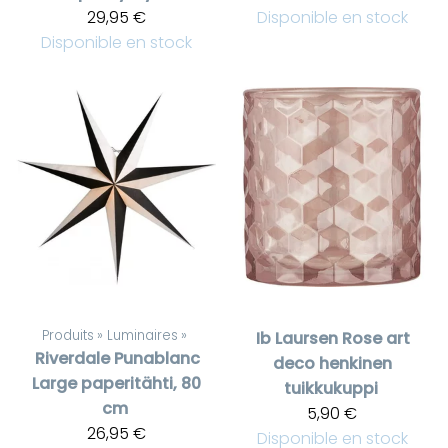
29,95 €
Disponible en stock
Disponible en stock
Produits
‪»
Luminaires
‪»
Ib Laursen
Rose art
Riverdale
Punablanc
deco henkinen
Large paperitähti, 80
tuikkukuppi
cm
5,90 €
26,95 €
Disponible en stock