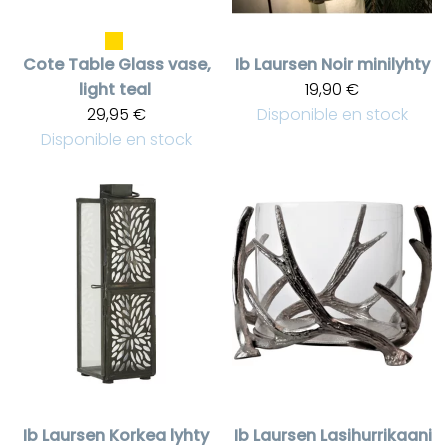
Cote Table
Glass vase,
Ib Laursen
Noir minilyhty
light teal
19,90 €
29,95 €
Disponible en stock
Disponible en stock
Ib Laursen
Korkea lyhty
Ib Laursen
Lasihurrikaani