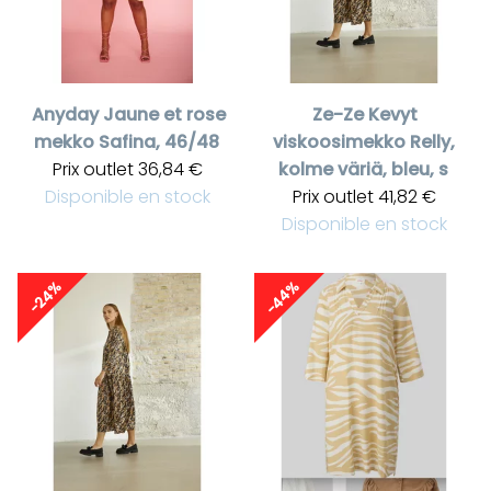
Anyday
Jaune et rose
Ze-Ze
Kevyt
mekko Safina, 46/48
viskoosimekko Relly,
Prix outlet
36,84 €
kolme väriä, bleu, s
Disponible en stock
Prix outlet
41,82 €
Disponible en stock
-44%
-24%