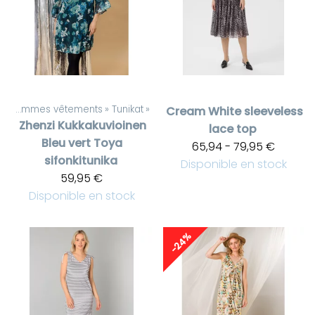
Pour femmes vêtements
‪»
Tunikat
‪»
Cream
White sleeveless
Zhenzi
Kukkakuvioinen
lace top
Bleu vert Toya
65,94 - 79,95 €
sifonkitunika
Disponible en stock
59,95 €
Disponible en stock
-24%