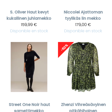
S. Oliver
Haut kevyt
Niccolei
Ajattoman
kukallinen juhlamekko
tyylikäs lin mekko
159,99 €
179,00 €
Disponible en stock
Disponible en stock
-50%
Street One
Noir haut
Zhenzi
Vihreäsävyinen
samettimekko
pitkähihainen