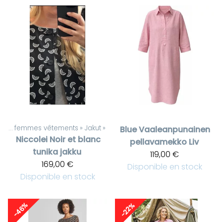
Pour femmes vêtements
‪»
Jakut
‪»
Blue
Vaaleanpunainen
Niccolei
Noir et blanc
pellavamekko Liv
tunika jakku
119,00 €
169,00 €
Disponible en stock
Disponible en stock
-46%
-22%