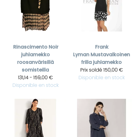
Rinascimento
Noir
Frank
juhlamekko
Lyman
Mustavalkoinen
roosanvärisillä
frilla juhlamekko
somisteilla
Prix soldé
150,00 €
131,14 - 159,00 €
Disponible en stock
Disponible en stock