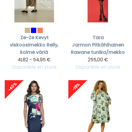
Ze-Ze
Kevyt
Tara
viskoosimekko Relly,
Jarmon
Pitkähihainen
kolme väriä
Rawane tunika/mekko
41,82 - 54,95 €
255,00 €
Disponible en stock
Disponible en stock
-40%
-18%