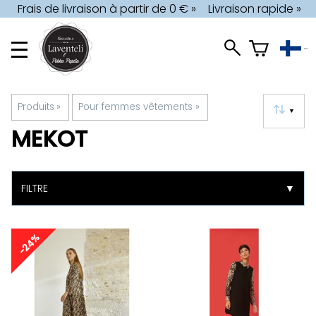
Frais de livraison à partir de 0 € »
Livraison rapide »
Produits
‪»
Pour femmes vêtements
‪»
▼
MEKOT
FILTRE
▼
-24%