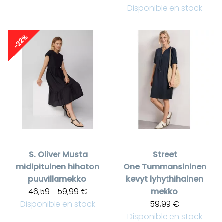
Disponible en stock
-22%
S. Oliver
Musta
Street
midipituinen hihaton
One
Tummansininen
puuvillamekko
kevyt lyhythihainen
46,59 - 59,99 €
mekko
Disponible en stock
59,99 €
Disponible en stock