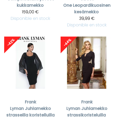
kukkamekko
One
Leopardikuosinen
159,00 €
kesämekko
Disponible en stock
39,99 €
Disponible en stock
-44%
-42%
Frank
Frank
Lyman
Juhlamekko
Lyman
Juhlamekko
strasseilla koristelluilla
strassikoristeluilla