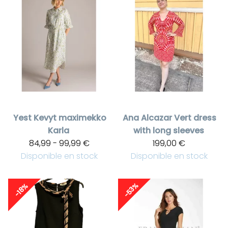
Yest
Kevyt maximekko
Ana Alcazar
Vert dress
Karla
with long sleeves
84,99 - 99,99 €
199,00 €
Disponible en stock
Disponible en stock
-53%
-18%