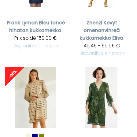
Frank Lyman
Bleu foncé
Zhenzi
Kevyt
hihaton kukkamekko
omenanvihreä
Prix soldé
150,00 €
kukkamekko Elisa
Disponible en stock
49,45 - 59,95 €
Disponible en stock
-55%