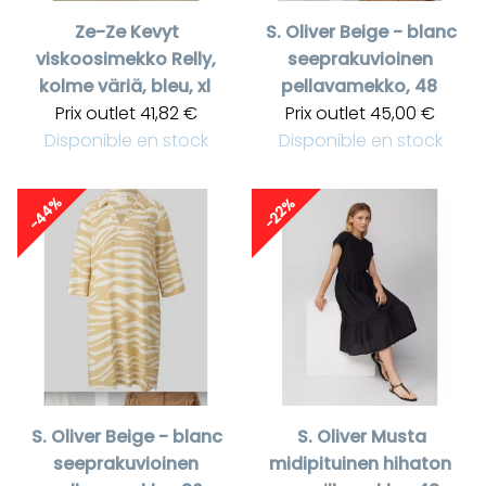
Ze-Ze
Kevyt
S. Oliver
Beige - blanc
viskoosimekko Relly,
seeprakuvioinen
kolme väriä, bleu, xl
pellavamekko, 48
Prix outlet
41,82 €
Prix outlet
45,00 €
Disponible en stock
Disponible en stock
-44%
-22%
S. Oliver
Beige - blanc
S. Oliver
Musta
seeprakuvioinen
midipituinen hihaton