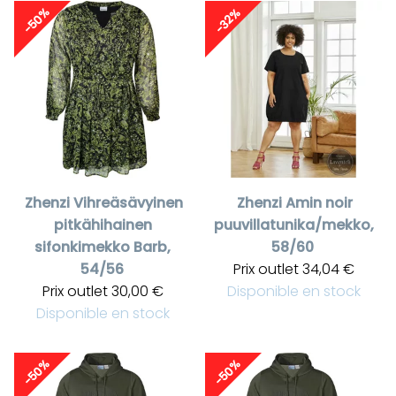
-50%
-32%
Zhenzi
Vihreäsävyinen
Zhenzi
Amin noir
pitkähihainen
puuvillatunika/mekko,
sifonkimekko Barb,
58/60
54/56
Prix outlet
34,04 €
Prix outlet
30,00 €
Disponible en stock
Disponible en stock
-50%
-50%