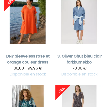
-19%
DNY
Sleeveless rose et
S. Oliver
Ohut bleu clair
orange couleur dress
farkkumekko
80,80 - 99,95 €
70,00 €
Disponible en stock
Disponible en stock
-18%