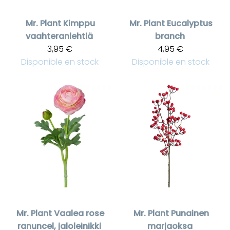
Mr. Plant
Kimppu
Mr. Plant
Eucalyptus
vaahteranlehtiä
branch
3,95 €
4,95 €
Disponible en stock
Disponible en stock
Mr. Plant
Vaalea rose
Mr. Plant
Punainen
ranuncel, jaloleinikki
marjaoksa