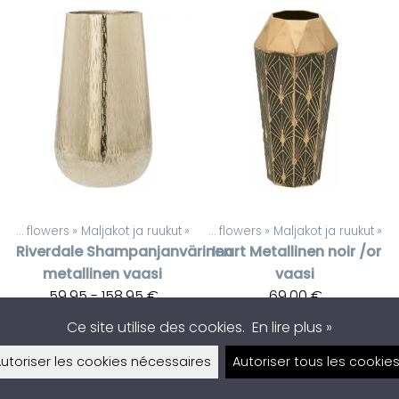
Artificial flowers
‪»
Maljakot ja ruukut
Produits
‪»
‪»
Artificial flowers
‪»
Maljakot ja ruukut
‪»
Riverdale
Shampanjanvärinen
Inart
Metallinen noir /or
metallinen vaasi
vaasi
59,95 - 158,95 €
69,00 €
Disponible en stock
Disponible en stock
Ce site utilise des cookies.
En lire plus »
utoriser les cookies nécessaires
Autoriser tous les cookie