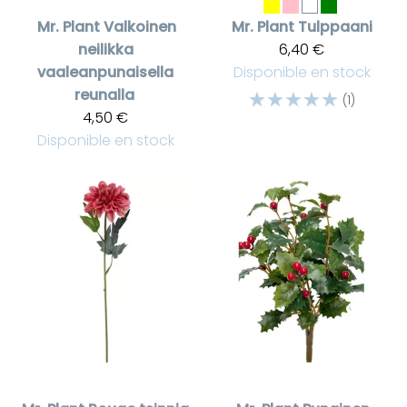
Mr. Plant
Valkoinen
Mr. Plant
Tulppaani
neilikka
6,40 €
vaaleanpunaisella
Disponible en stock
reunalla
☆
☆
☆
☆
☆
(1)
4,50 €
Disponible en stock