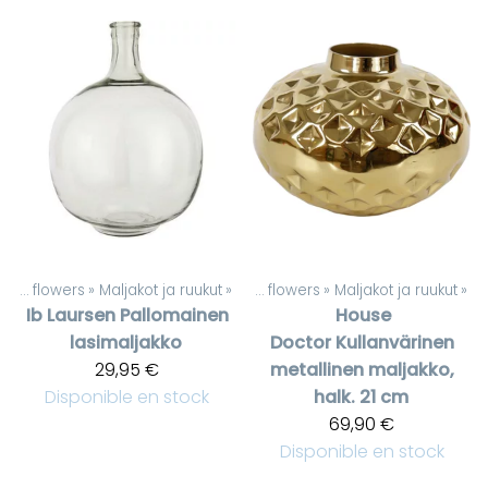
Artificial flowers
‪»
Maljakot ja ruukut
Produits
‪»
‪»
Artificial flowers
‪»
Maljakot ja ruukut
‪»
Ib Laursen
Pallomainen
House
lasimaljakko
Doctor
Kullanvärinen
29,95 €
metallinen maljakko,
Disponible en stock
halk. 21 cm
69,90 €
Disponible en stock