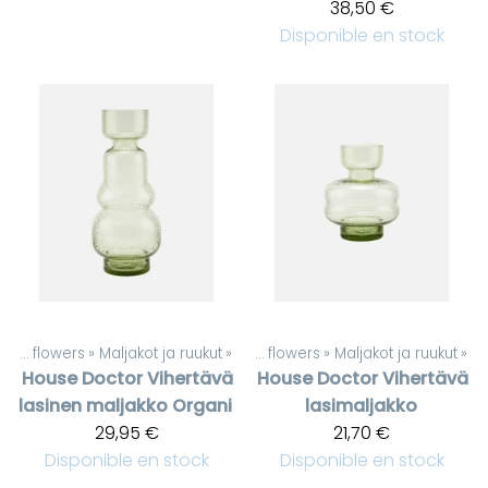
38,50 €
Disponible en stock
Artificial flowers
‪»
Maljakot ja ruukut
Produits
‪»
‪»
Artificial flowers
‪»
Maljakot ja ruukut
‪»
House Doctor
Vihertävä
House Doctor
Vihertävä
lasinen maljakko Organi
lasimaljakko
29,95 €
21,70 €
Disponible en stock
Disponible en stock