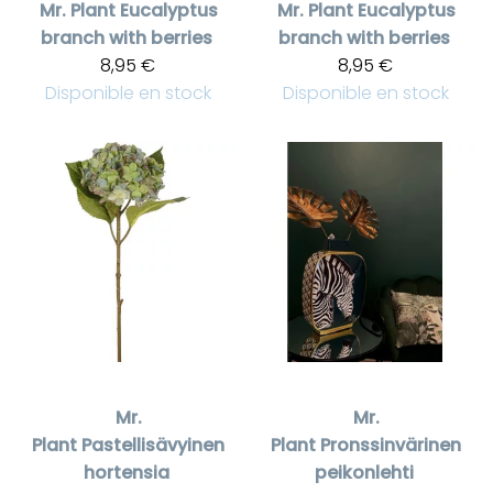
Mr. Plant
Eucalyptus
Mr. Plant
Eucalyptus
branch with berries
branch with berries
8,95 €
8,95 €
Disponible en stock
Disponible en stock
Mr.
Mr.
Plant
Pastellisävyinen
Plant
Pronssinvärinen
hortensia
peikonlehti