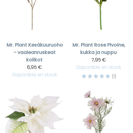
Mr. Plant
Kesäkuuruoho
Mr. Plant
Rose Pivoine,
- vaaleanruskeat
kukka ja nuppu
kolikot
7,95 €
6,95 €
Disponible en stock
Disponible en stock
☆
☆
☆
☆
☆
(1)