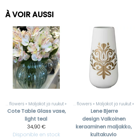
À VOIR AUSSI
Artificial flowers
‪»
Maljakot ja ruukut
Produits
‪»
‪»
Artificial flowers
‪»
Maljakot ja ruukut
‪»
Cote Table
Glass vase,
Lene Bjerre
light teal
design
Valkoinen
34,90 €
keraaminen maljakko,
Disponible en stock
kultakuvio