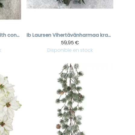
Spruce garland with cones
Ib Laursen
Vihertävänharmaa kranssi valkoisilla marjoilla
59,95 €
k
Disponible en stock