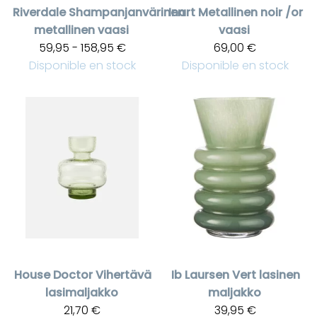
Riverdale
Shampanjanvärinen
Inart
Metallinen noir /or
metallinen vaasi
vaasi
59,95 - 158,95 €
69,00 €
Disponible en stock
Disponible en stock
House Doctor
Vihertävä
Ib Laursen
Vert lasinen
lasimaljakko
maljakko
21,70 €
39,95 €