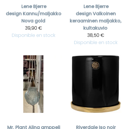
Lene Bjerre
Lene Bjerre
design
Kannu/maljakko
design
Valkoinen
Nova gold
keraaminen maljakko,
39,90 €
kultakuvio
Disponible en stock
38,50 €
Disponible en stock
Mr. Plant
Alina amppeli
Riverdale
Iso noir