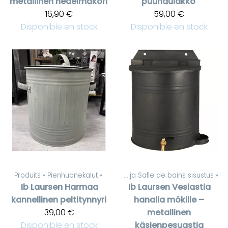
metallinen hedelmäkori
puunaulakko
16,90 €
59,00 €
Disponible en stock
Disponible en stock
Produits
‪»
Pienhuonekalut
Produits
‪»
‪»
WC ja Salle de bains sisustus
‪»
Ib Laursen
Harmaa
Ib Laursen
Vesiastia
kannellinen peltitynnyri
hanalla mökille –
39,00 €
metallinen
Disponible en stock
käsienpesuastia