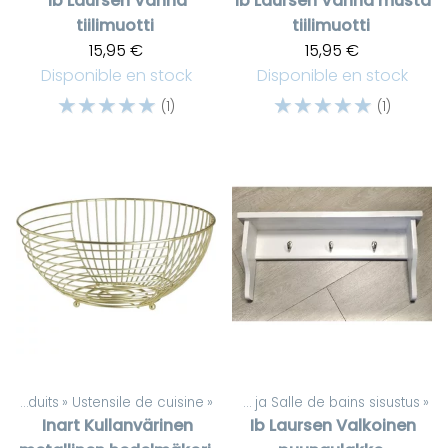
Ib Laursen
Vanha
Ib Laursen
Vanha musta
tiilimuotti
tiilimuotti
15,95 €
15,95 €
Disponible en stock
Disponible en stock
☆
☆
☆
☆
☆
☆
☆
☆
☆
☆
(1)
(1)
Produits
‪»
Ustensile de cuisine
Produits
‪»
‪»
WC ja Salle de bains sisustus
‪»
Inart
Kullanvärinen
Ib Laursen
Valkoinen