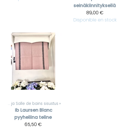
seinäkiinnityksellä
89,00 €
Disponible en stock
‪»
WC ja Salle de bains sisustus
‪»
Ib Laursen
Blanc
pyyheliina teline
65,50 €