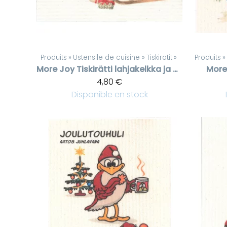
Produits
‪»
Ustensile de cuisine
‪»
Tiskirätit
‪»
Produits
‪»
More Joy
Tiskirätti lahjakelkka ja poro
More
4,80 €
Disponible en stock