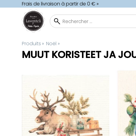
Frais de livraison à partir de 0 € »
Produits
‪»
Noël
‪»
MUUT KORISTEET JA JO