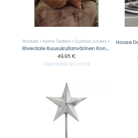
Produits
‪»
Home Textiles
‪»
Cushion covers
‪»
House D
Riverdale
Ruusukullanvärinen Rond satiinityyny Gatsby
49,95 €
Disponible en stock