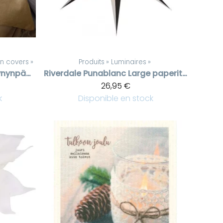
n covers
‪»
Produits
‪»
Luminaires
‪»
Kullanvärinen tyynynpäällinen 60*60 cm
Riverdale
Punablanc Large paperitähti, 80 cm
26,95 €
k
Disponible en stock