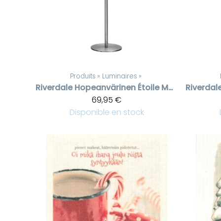
Produits
‪»
Luminaires
‪»
Riverdale
Hopeanvärinen Étoile Métal valaisin
Riverdal
69,95 €
Disponible en stock