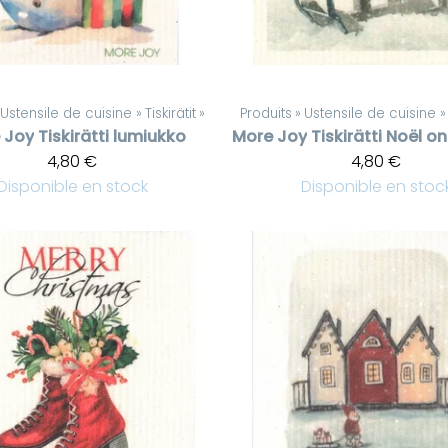
Ustensile de cuisine
‪»
Tiskirätit
‪»
Produits
‪»
Ustensile de cuisine
‪»
 Joy
Tiskirätti lumiukko
More Joy
4,80 €
4,80 €
Disponible en stock
Disponible en stoc