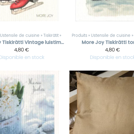
Ustensile de cuisine
‪»
Tiskirätit
‪»
Produits
‪»
Ustensile de cuisine
‪»
y
Tiskirätti Vintage luistimet, Merry Christmas
More Joy
Tiskirätti t
4,80 €
4,80 €
Disponible en stock
Disponible en stoc