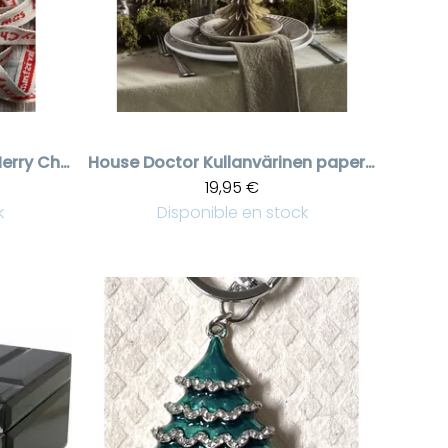
Kangasnauha Merry Christmas tekstillä
House Doctor
Kullanvärinen paperinen koristekuusi, kolmen set
19,95 €
k
Disponible en stock