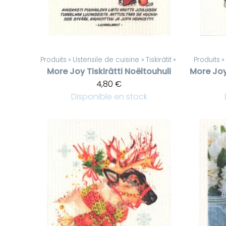
Produits
‪»
Ustensile de cuisine
‪»
Tiskirätit
‪»
Produits
‪»
More Joy
Tiskirätti Noëltouhuli
More Jo
4,80 €
Disponible en stock