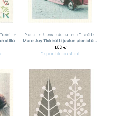
Tiskirätit
‪»
Produits
‪»
Ustensile de cuisine
‪»
Tiskirätit
‪»
ekstillä
More Joy
Tiskirätti joulun pienistä hetkistä
4,80 €
k
Disponible en stock