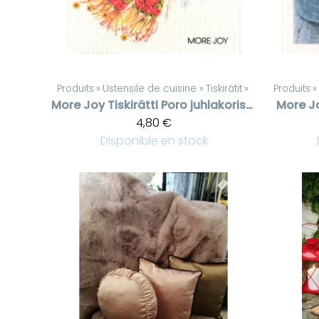
Produits
‪»
Ustensile de cuisine
‪»
Tiskirätit
‪»
Produits
‪»
More Joy
Tiskirätti Poro juhlakoristeissa
More J
4,80 €
Disponible en stock