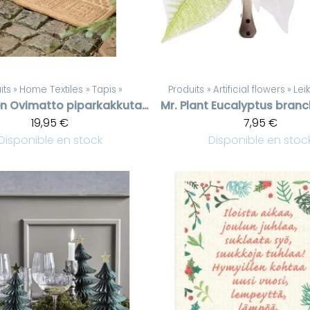
its
‪»
Home Textiles
‪»
Tapis
‪»
Produits
‪»
Artificial flowers
‪»
Lei
en
Ovimatto piparkakkutalon kuvalla
Mr. Plant
19,95 €
7,95 €
Disponible en stock
Disponible en stoc