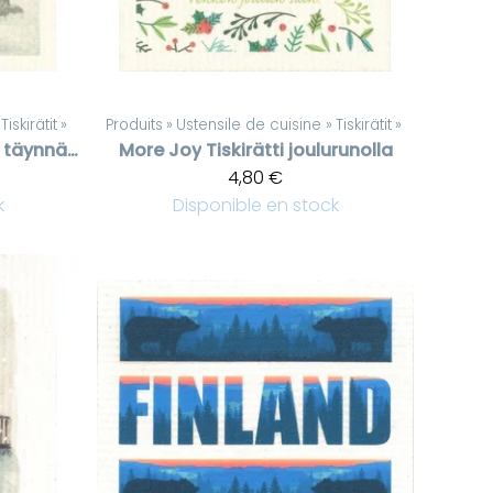
Tiskirätit
‪»
Produits
‪»
Ustensile de cuisine
‪»
Tiskirätit
‪»
Tiskirätti Noël on täynnä ilon ja hyvän mielen paketteja
More Joy
Tiskirätti joulurunolla
4,80 €
k
Disponible en stock