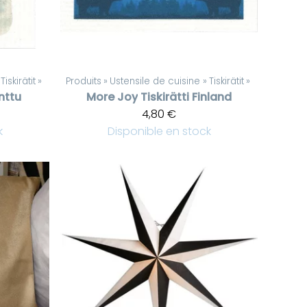
Tiskirätit
‪»
Produits
‪»
Ustensile de cuisine
‪»
Tiskirätit
‪»
onttu
More Joy
Tiskirätti Finland
4,80 €
k
Disponible en stock