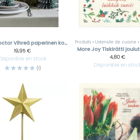
Produits
‪»
Ustensile de cuisine
‪»
octor
Vihreä paperinen koristekuusi, kolmen set
More Joy
Tiskirätti joulut
19,95 €
4,80 €
Disponible en stock
Disponible en stoc
☆
☆
☆
☆
☆
(1)