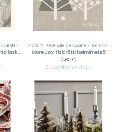
Tiskirätit
‪»
Produits
‪»
Ustensile de cuisine
‪»
Tiskirätit
‪»
Tiskirätti Noëlrauha laskeutuu
More Joy
Tiskirätti helmimetsä
4,80 €
k
Disponible en stock