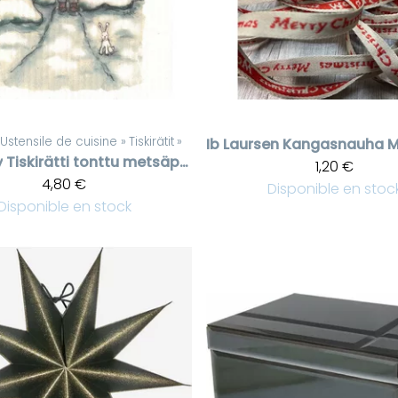
Ustensile de cuisine
‪»
Tiskirätit
‪»
Ib Laursen
y
Tiskirätti tonttu metsäpolulla
1,20 €
4,80 €
Disponible en stoc
Disponible en stock