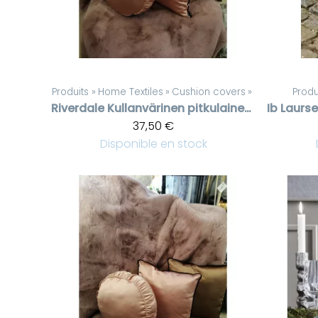
Produits
‪»
Home Textiles
‪»
Cushion covers
‪»
Produ
Riverdale
Kullanvärinen pitkulainen satiinityynynpäällinen Gatsby
Ib Laurs
37,50 €
Disponible en stock