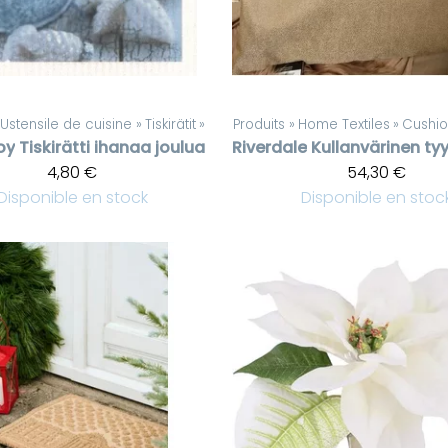
Ustensile de cuisine
‪»
Tiskirätit
‪»
Produits
‪»
Home Textiles
‪»
Cushio
oy
Tiskirätti ihanaa joulua
Riverdale
4,80 €
54,30 €
Disponible en stock
Disponible en stoc