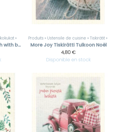
kkokukat
‪»
Produits
‪»
Ustensile de cuisine
‪»
Tiskirätit
‪»
Eucalyptus branch with berries
More Joy
Tiskirätti Tulkoon Noël
4,80 €
k
Disponible en stock