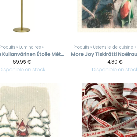
Produits
‪»
Luminaires
‪»
Produits
‪»
Ustensile de cuisine
‪»
e
Kullanvärinen Étoile Métal valaisin
More Joy
69,95 €
4,80 €
Disponible en stock
Disponible en stoc