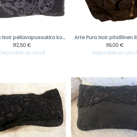
a
Noir pellavapussukka koristekivillä
Arte Pura
Noir pitsillinen 
82,50 €
119,00 €
Disponible en stock
Disponible en stoc