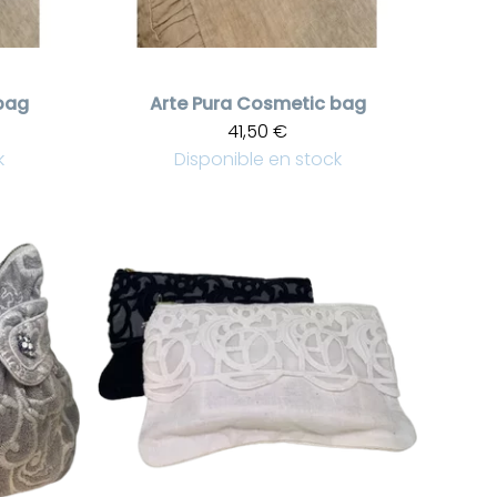
bag
Arte Pura
Cosmetic bag
41,50 €
k
Disponible en stock