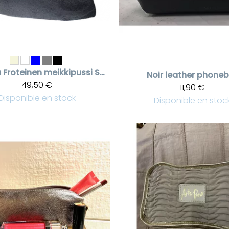
a
Froteinen meikkipussi Swarovski kristalleilla
Noir leather phone
49,50 €
11,90 €
Disponible en stock
Disponible en stoc