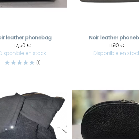
ir leather phonebag
Noir leather phone
17,50 €
11,90 €
Disponible en stock
Disponible en stoc
☆
☆
☆
☆
☆
(1)