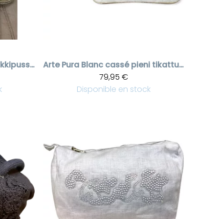
Beige tikattu meikkipussi kullanvärisillä somisteilla
Arte Pura
Blanc cassé pieni tikattu meikkipussi kullanvärisillä somisteilla
79,95 €
k
Disponible en stock