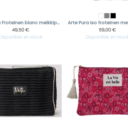
a
Froteinen blanc meikkipussi nauhakoristeilla
Arte Pura
Iso froteinen me
49,50 €
59,00 €
Disponible en stock
Disponible en stoc