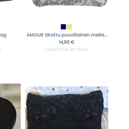
bag
AMOUR tikattu puuvillainen meikkipussi
14,95 €
k
Disponible en stock