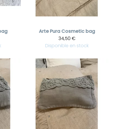
bag
Arte Pura
Cosmetic bag
34,50 €
k
Disponible en stock