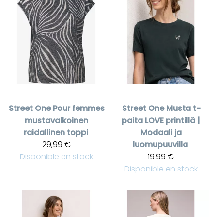
Street One
Pour femmes
Street One
Musta t-
mustavalkoinen
paita LOVE printillä |
raidallinen toppi
Modaali ja
29,99 €
luomupuuvilla
Disponible en stock
19,99 €
Disponible en stock