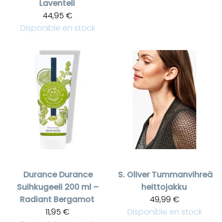
Laventeli
44,95 €
Disponible en stock
Durance
Durance
S. Oliver
Tummanvihreä
Suihkugeeli 200 ml –
heittojakku
Radiant Bergamot
49,99 €
11,95 €
Disponible en stock