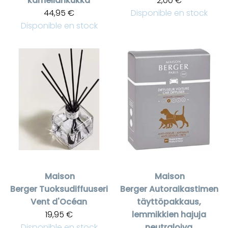
kameliankukka
2,00 €
44,95 €
Disponible en stock
Disponible en stock
Maison
Maison
Berger
Tuoksudiffuuseri
Berger
Autoraikastimen
Vent d'Océan
täyttöpakkaus,
19,95 €
lemmikkien hajuja
Disponible en stock
neutraloiva