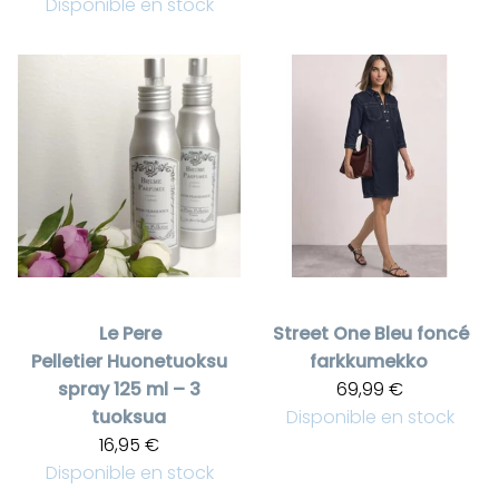
Disponible en stock
Le Pere
Street One
Bleu foncé
Pelletier
Huonetuoksu
farkkumekko
spray 125 ml – 3
69,99 €
tuoksua
Disponible en stock
16,95 €
Disponible en stock