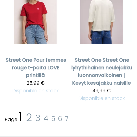
Street One
Pour femmes
Street One
Street One
rouge t-paita LOVE
lyhythihainen neulejakku
printillä
luonnonvalkoinen |
25,99 €
Kevyt kesäjakku naisille
Disponible en stock
49,99 €
Disponible en stock
1
2
3
4
5
6
7
Page