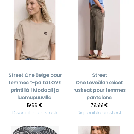
Street One
Beige pour
Street
femmes t-paita LOVE
One
Leveälahkeiset
printillä | Modaali ja
ruskeat pour femmes
luomupuuvilla
pantalons
19,99 €
79,99 €
Disponible en stock
Disponible en stock