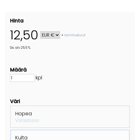
Hinta
12,50
+
toimituskulut
Sis. alv 25.5 %
Määrä
kpl
Väri
Hopea
Varastossa
Kulta