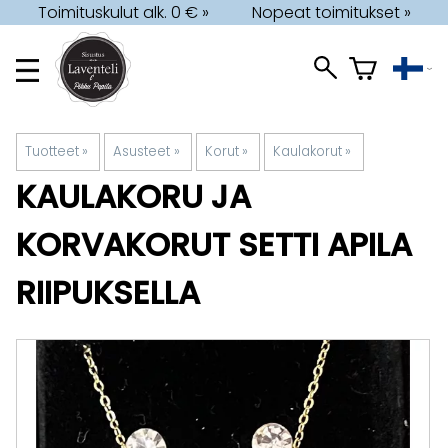
Toimituskulut alk. 0 € »
Nopeat toimitukset »
Tuotteet
‪»
Asusteet
‪»
Korut
‪»
Kaulakorut
‪»
KAULAKORU JA
KORVAKORUT SETTI APILA
RIIPUKSELLA