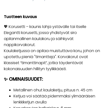
Tuotteen kuvaus
💖 Korusetti – kaunis lahja ystävälle tai itselle
Elegantti korusetti, jossa yhdistyvät siro
apilanmallinen kaulakoru ja säihkyvät
nappikorvakorut.
Kaulaketjussa on apilaa muistuttava koru, johon on
upotettu pieniä "timantteja". Korvakorut ovat
klassiset “timanttinapit”, jotka täydentävät
kokonaisuuden hillityn tyylikkäästi.
✨ OMINAISUUDET:
Metallinen ohut kaulaketju, pituus n. 45 cm
Ketjua voi säätää pidemmäksi ylimääräisen
lenkkiketjun avulla