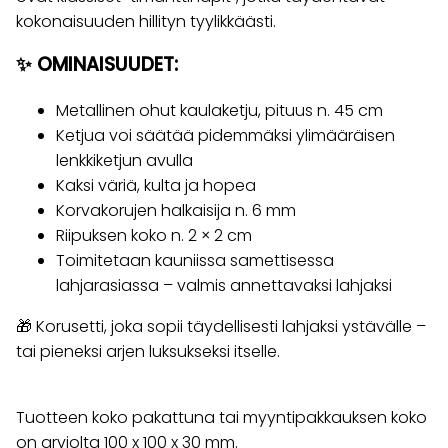
kokonaisuuden hillityn tyylikkäästi.
✨ OMINAISUUDET:
Metallinen ohut kaulaketju, pituus n. 45 cm
Ketjua voi säätää pidemmäksi ylimääräisen
lenkkiketjun avulla
Kaksi väriä, kulta ja hopea
Korvakorujen halkaisija n. 6 mm
Riipuksen koko n. 2 × 2 cm
Toimitetaan kauniissa samettisessa
lahjarasiassa – valmis annettavaksi lahjaksi
🎁 Korusetti, joka sopii täydellisesti lahjaksi ystävälle –
tai pieneksi arjen luksukseksi itselle.
Tuotteen koko pakattuna tai myyntipakkauksen koko
on arviolta 100 x 100 x 30 mm.