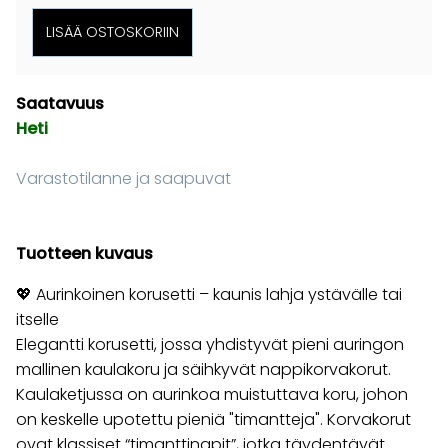
Saatavuus
Heti
Varastotilanne ja saapuvat
Tuotteen kuvaus
💖 Aurinkoinen korusetti – kaunis lahja ystävälle tai
itselle
Elegantti korusetti, jossa yhdistyvät pieni auringon
mallinen kaulakoru ja säihkyvät nappikorvakorut.
Kaulaketjussa on aurinkoa muistuttava koru, johon
on keskelle upotettu pieniä "timantteja". Korvakorut
ovat klassiset “timanttinapit”, jotka täydentävät