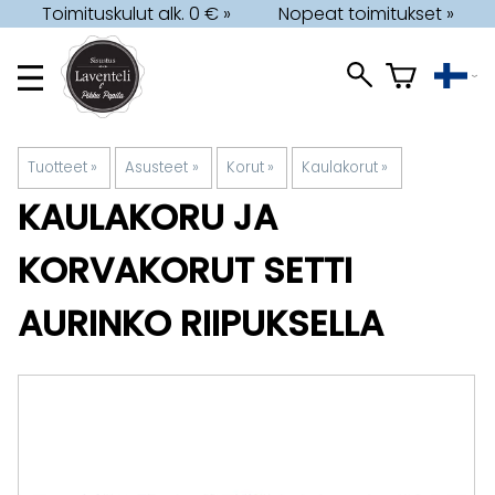
Toimituskulut alk. 0 € »
Nopeat toimitukset »
Tuotteet
‪»
Asusteet
‪»
Korut
‪»
Kaulakorut
‪»
KAULAKORU JA
KORVAKORUT SETTI
AURINKO RIIPUKSELLA