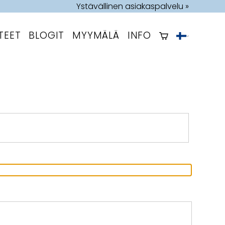
Ystävällinen asiakaspalvelu »
TEET
BLOGIT
MYYMÄLÄ
INFO