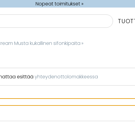
Nopeat toimitukset »
TUOT
ream Musta kukallinen sifonkipaita
‪»
nnattaa esittää
yhteydenottolomakkeessa