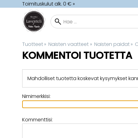
Toimituskulut alk. 0 € »
Tuotteet
‪»
Naisten vaatteet
‪»
Naisten paidat
‪»
C
KOMMENTOI TUOTETTA
Mahdolliset tuotetta koskevat kysymykset ka
Nimimerkkisi:
Kommenttisi: