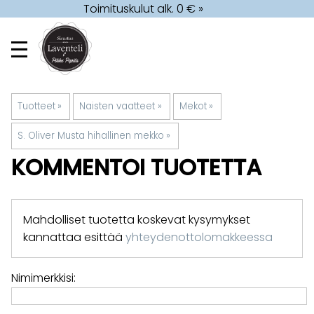
Toimituskulut alk. 0 € »
Tuotteet
‪»
Naisten vaatteet
‪»
Mekot
‪»
S. Oliver Musta hihallinen mekko
‪»
KOMMENTOI TUOTETTA
Mahdolliset tuotetta koskevat kysymykset
kannattaa esittää
yhteydenottolomakkeessa
Nimimerkkisi: