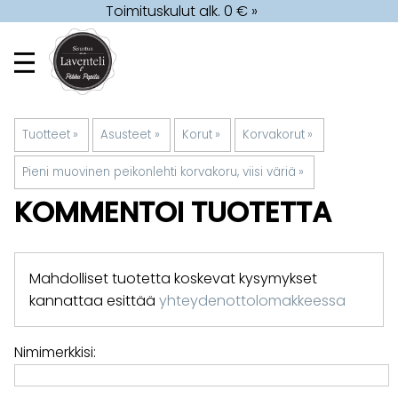
Toimituskulut alk. 0 € »
Tuotteet
‪»
Asusteet
‪»
Korut
‪»
Korvakorut
‪»
Pieni muovinen peikonlehti korvakoru, viisi väriä
‪»
KOMMENTOI TUOTETTA
Mahdolliset tuotetta koskevat kysymykset
kannattaa esittää
yhteydenottolomakkeessa
Nimimerkkisi: