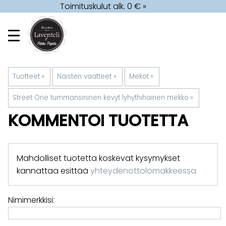
Toimituskulut alk. 0 € »
Tuotteet
‪»
Naisten vaatteet
‪»
Mekot
‪»
Street One tummansininen kevyt lyhythihainen mekko
‪»
KOMMENTOI TUOTETTA
Mahdolliset tuotetta koskevat kysymykset
kannattaa esittää
yhteydenottolomakkeessa
Nimimerkkisi: