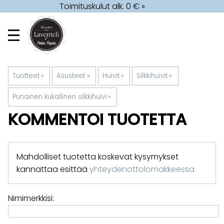
Toimituskulut alk. 0 € »
Tuotteet
‪»
Asusteet
‪»
Huivit
‪»
Silkkihuivit
‪»
Punainen kukallinen silkkihuivi
‪»
KOMMENTOI TUOTETTA
Mahdolliset tuotetta koskevat kysymykset
kannattaa esittää
yhteydenottolomakkeessa
Nimimerkkisi: