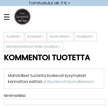
Toimituskulut alk. 0 € »
Tuotteet
‪»
Asusteet
‪»
Hiustuotteet
‪»
Hiusklipsit
‪»
Metallinhohtoinen kukka hiusklipsi
‪»
KOMMENTOI TUOTETTA
Mahdolliset tuotetta koskevat kysymykset
kannattaa esittää
yhteydenottolomakkeessa
Nimimerkkisi: