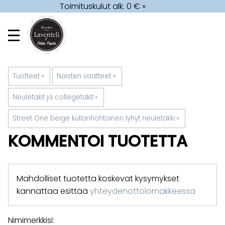
Toimituskulut alk. 0 € »
Tuotteet
‪»
Naisten vaatteet
‪»
Neuletakit ja collegetakit
‪»
Street One beige kullanhohtoinen lyhyt neuletakki
‪»
KOMMENTOI TUOTETTA
Mahdolliset tuotetta koskevat kysymykset
kannattaa esittää
yhteydenottolomakkeessa
Nimimerkkisi: