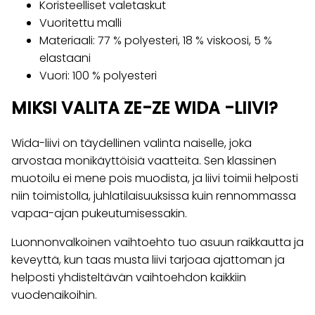
Koristeelliset valetaskut
Vuoritettu malli
Materiaali: 77 % polyesteri, 18 % viskoosi, 5 %
elastaani
Vuori: 100 % polyesteri
MIKSI VALITA ZE-ZE WIDA -LIIVI?
Wida-liivi on täydellinen valinta naiselle, joka
arvostaa monikäyttöisiä vaatteita. Sen klassinen
muotoilu ei mene pois muodista, ja liivi toimii helposti
niin toimistolla, juhlatilaisuuksissa kuin rennommassa
vapaa-ajan pukeutumisessakin.
Luonnonvalkoinen vaihtoehto tuo asuun raikkautta ja
keveyttä, kun taas musta liivi tarjoaa ajattoman ja
helposti yhdisteltävän vaihtoehdon kaikkiin
vuodenaikoihin.