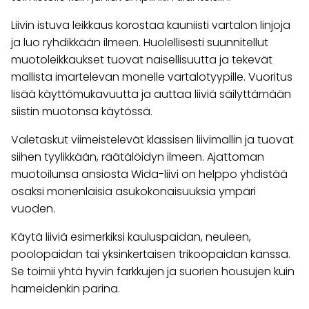
Liivin istuva leikkaus korostaa kauniisti vartalon linjoja
ja luo ryhdikkään ilmeen. Huolellisesti suunnitellut
muotoleikkaukset tuovat naisellisuutta ja tekevät
mallista imartelevan monelle vartalotyypille. Vuoritus
lisää käyttömukavuutta ja auttaa liiviä säilyttämään
siistin muotonsa käytössä.
Valetaskut viimeistelevät klassisen liivimallin ja tuovat
siihen tyylikkään, räätälöidyn ilmeen. Ajattoman
muotoilunsa ansiosta Wida-liivi on helppo yhdistää
osaksi monenlaisia asukokonaisuuksia ympäri
vuoden.
Käytä liiviä esimerkiksi kauluspaidan, neuleen,
poolopaidan tai yksinkertaisen trikoopaidan kanssa.
Se toimii yhtä hyvin farkkujen ja suorien housujen kuin
hameidenkin parina.