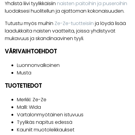
Yhdistä liivi tyylikkäisiin
naisten paitoihin ja puseroihin
luodaksesi huolitellun ja ajattoman kokonaisuuden.
Tutustu myös muihin
Ze-Ze-tuotteisiin
ja löydä lisää
laadukkaita naisten vaatteita, joissa yhdistyvät
mukavuus ja skandinaavinen tyyli.
VÄRIVAIHTOEHDOT
Luonnonvalkoinen
Musta
TUOTETIEDOT
Merkki: Ze-Ze
Malli: Wida
Vartalonmyötäinen istuvuus
Tyylikäs napitus edessä
Kauniit muotoleikkaukset