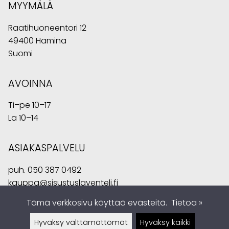
MYYMÄLÄ
Raatihuoneentori 12
49400 Hamina
Suomi
AVOINNA
Ti–pe 10–17
La 10–14
ASIAKASPALVELU
puh.
050 387 0492
kauppa@sisustuslaventeli.fi
Tämä verkkosivu käyttää evästeitä.
Tietoa »
Hyväksy välttämättömät
Hyväksy kaikki