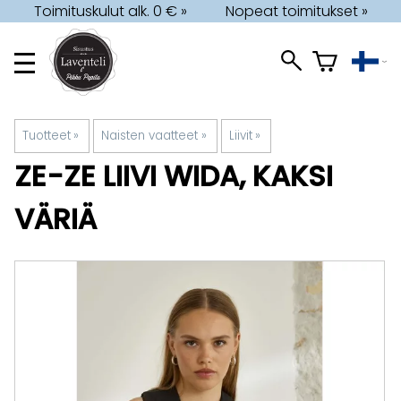
Toimituskulut alk. 0 € »
Nopeat toimitukset »
Tuotteet
‪»
Naisten vaatteet
‪»
Liivit
‪»
ZE-ZE
LIIVI WIDA, KAKSI
VÄRIÄ