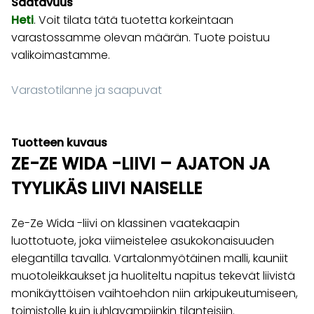
Saatavuus
Heti
. Voit tilata tätä tuotetta korkeintaan
varastossamme olevan määrän. Tuote poistuu
valikoimastamme.
Varastotilanne ja saapuvat
Tuotteen kuvaus
ZE-ZE WIDA -LIIVI – AJATON JA
TYYLIKÄS LIIVI NAISELLE
Ze-Ze Wida -liivi on klassinen vaatekaapin
luottotuote, joka viimeistelee asukokonaisuuden
elegantilla tavalla. Vartalonmyötäinen malli, kauniit
muotoleikkaukset ja huoliteltu napitus tekevät liivistä
monikäyttöisen vaihtoehdon niin arkipukeutumiseen,
toimistolle kuin juhlavampiinkin tilanteisiin.