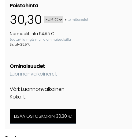
Poistohinta
30,30
+
toimituskulut
Normaalihinta 54,95 €
Saatavilla myös muilla ominaisuuksilla
Sis. alv 25.5 %
Ominaisuudet
Luonnonvalkoinen, L
Väri: Luonnonvalkoinen
Koko: L