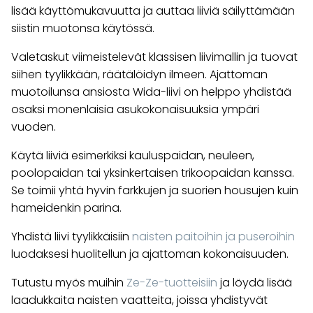
lisää käyttömukavuutta ja auttaa liiviä säilyttämään
siistin muotonsa käytössä.
Valetaskut viimeistelevät klassisen liivimallin ja tuovat
siihen tyylikkään, räätälöidyn ilmeen. Ajattoman
muotoilunsa ansiosta Wida-liivi on helppo yhdistää
osaksi monenlaisia asukokonaisuuksia ympäri
vuoden.
Käytä liiviä esimerkiksi kauluspaidan, neuleen,
poolopaidan tai yksinkertaisen trikoopaidan kanssa.
Se toimii yhtä hyvin farkkujen ja suorien housujen kuin
hameidenkin parina.
Yhdistä liivi tyylikkäisiin
naisten paitoihin ja puseroihin
luodaksesi huolitellun ja ajattoman kokonaisuuden.
Tutustu myös muihin
Ze-Ze-tuotteisiin
ja löydä lisää
laadukkaita naisten vaatteita, joissa yhdistyvät