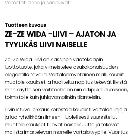
Varastotilanne ja saapuvat
Tuotteen kuvaus
ZE-ZE WIDA -LIIVI – AJATON JA
TYYLIKÄS LIIVI NAISELLE
Ze-Ze Wida -liivi on klassinen vaatekaapin
luottotuote, joka viimeistelee asukokonaisuuden
elegantilla tavalla. Vartalonmyötäinen malli, kauniit
muotoleikkaukset ja huoliteltu napitus tekevät liivistä
monikäyttöisen vaihtoehdon niin arkipukeutumiseen,
toimistolle kuin juhlavampiinkin tilanteisiin.
Liivin istuva leikkaus korostaa kauniisti vartalon linjoja
ja luo ryhdikkään ilmeen. Huolellisesti suunnitellut
muotoleikkaukset tuovat naisellisuutta ja tekevät
mallista imartelevan monelle vartalotyypille. Vuoritus