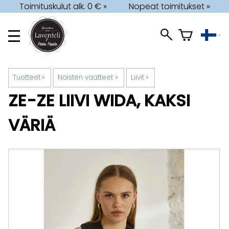
Toimituskulut alk. 0 € »
Nopeat toimitukset »
Tuotteet
‪»
Naisten vaatteet
‪»
Liivit
‪»
ZE-ZE
LIIVI WIDA, KAKSI
VÄRIÄ