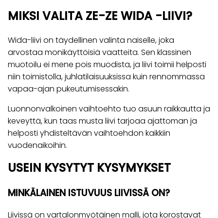
MIKSI VALITA ZE-ZE WIDA -LIIVI?
Wida-liivi on täydellinen valinta naiselle, joka
arvostaa monikäyttöisiä vaatteita. Sen klassinen
muotoilu ei mene pois muodista, ja liivi toimii helposti
niin toimistolla, juhlatilaisuuksissa kuin rennommassa
vapaa-ajan pukeutumisessakin.
Luonnonvalkoinen vaihtoehto tuo asuun raikkautta ja
keveyttä, kun taas musta liivi tarjoaa ajattoman ja
helposti yhdisteltävän vaihtoehdon kaikkiin
vuodenaikoihin.
USEIN KYSYTYT KYSYMYKSET
MINKÄLAINEN ISTUVUUS LIIVISSÄ ON?
Liivissä on vartalonmyötäinen malli, jota korostavat