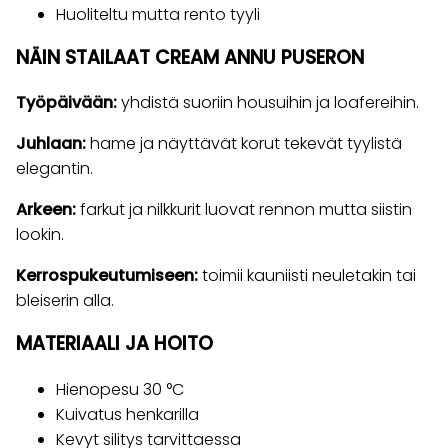
Huoliteltu mutta rento tyyli
NÄIN STAILAAT CREAM ANNU PUSERON
Työpäivään:
yhdistä suoriin housuihin ja loafereihin.
Juhlaan:
hame ja näyttävät korut tekevät tyylistä
elegantin.
Arkeen:
farkut ja nilkkurit luovat rennon mutta siistin
lookin.
Kerrospukeutumiseen:
toimii kauniisti neuletakin tai
bleiserin alla.
MATERIAALI JA HOITO
Hienopesu 30 °C
Kuivatus henkarilla
Kevyt silitys tarvittaessa