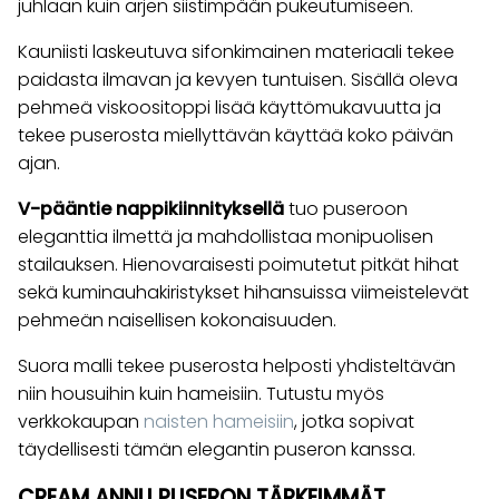
juhlaan kuin arjen siistimpään pukeutumiseen.
Kauniisti laskeutuva sifonkimainen materiaali tekee
paidasta ilmavan ja kevyen tuntuisen. Sisällä oleva
pehmeä viskoositoppi lisää käyttömukavuutta ja
tekee puserosta miellyttävän käyttää koko päivän
ajan.
V-pääntie nappikiinnityksellä
tuo puseroon
eleganttia ilmettä ja mahdollistaa monipuolisen
stailauksen. Hienovaraisesti poimutetut pitkät hihat
sekä kuminauhakiristykset hihansuissa viimeistelevät
pehmeän naisellisen kokonaisuuden.
Suora malli tekee puserosta helposti yhdisteltävän
niin housuihin kuin hameisiin. Tutustu myös
verkkokaupan
naisten hameisiin
, jotka sopivat
täydellisesti tämän elegantin puseron kanssa.
CREAM ANNU PUSERON TÄRKEIMMÄT