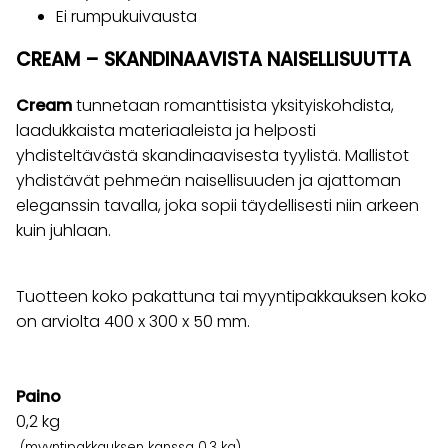
Ei rumpukuivausta
CREAM – SKANDINAAVISTA NAISELLISUUTTA
Cream
tunnetaan romanttisista yksityiskohdista,
laadukkaista materiaaleista ja helposti
yhdisteltävästä skandinaavisesta tyylistä. Mallistot
yhdistävät pehmeän naisellisuuden ja ajattoman
eleganssin tavalla, joka sopii täydellisesti niin arkeen
kuin juhlaan.
Tuotteen koko pakattuna tai myyntipakkauksen koko
on arviolta 400 x 300 x 50 mm.
Paino
0,2
kg
(myyntipakkauksen kanssa 0,3 kg)