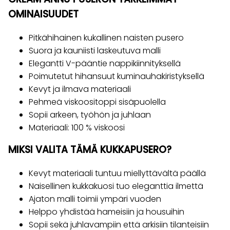
OMINAISUUDET
Pitkähihainen kukallinen naisten pusero
Suora ja kauniisti laskeutuva malli
Elegantti V-pääntie nappikiinnityksellä
Poimutetut hihansuut kuminauhakiristyksellä
Kevyt ja ilmava materiaali
Pehmeä viskoositoppi sisäpuolella
Sopii arkeen, työhön ja juhlaan
Materiaali: 100 % viskoosi
MIKSI VALITA TÄMÄ KUKKAPUSERO?
Kevyt materiaali tuntuu miellyttävältä päällä
Naisellinen kukkakuosi tuo eleganttia ilmettä
Ajaton malli toimii ympäri vuoden
Helppo yhdistää hameisiin ja housuihin
Sopii sekä juhlavampiin että arkisiin tilanteisiin