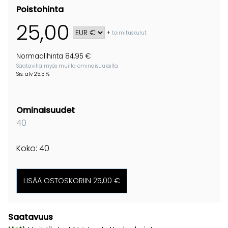
Poistohinta
25,00
+
toimituskulut
Normaalihinta 84,95 €
Saatavilla myös muilla ominaisuuksilla
Sis. alv 25.5 %
Ominaisuudet
40
Koko: 40
Saatavuus