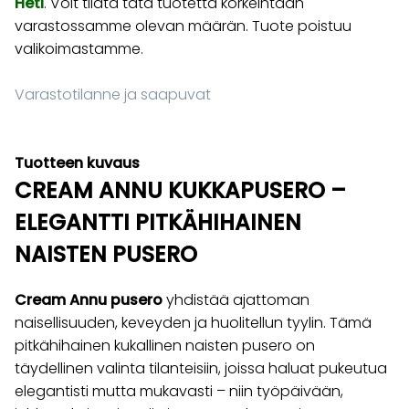
Heti
. Voit tilata tätä tuotetta korkeintaan
varastossamme olevan määrän. Tuote poistuu
valikoimastamme.
Varastotilanne ja saapuvat
Tuotteen kuvaus
CREAM ANNU KUKKAPUSERO –
ELEGANTTI PITKÄHIHAINEN
NAISTEN PUSERO
Cream Annu pusero
yhdistää ajattoman
naisellisuuden, keveyden ja huolitellun tyylin. Tämä
pitkähihainen kukallinen naisten pusero on
täydellinen valinta tilanteisiin, joissa haluat pukeutua
elegantisti mutta mukavasti – niin työpäivään,