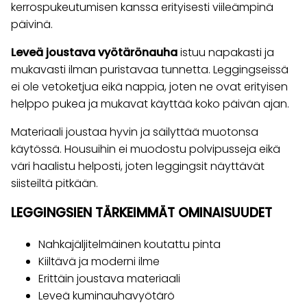
kerrospukeutumisen kanssa erityisesti viileämpinä
päivinä.
Leveä joustava vyötärönauha
istuu napakasti ja
mukavasti ilman puristavaa tunnetta. Leggingseissä
ei ole vetoketjua eikä nappia, joten ne ovat erityisen
helppo pukea ja mukavat käyttää koko päivän ajan.
Materiaali joustaa hyvin ja säilyttää muotonsa
käytössä. Housuihin ei muodostu polvipusseja eikä
väri haalistu helposti, joten leggingsit näyttävät
siisteiltä pitkään.
LEGGINGSIEN TÄRKEIMMÄT OMINAISUUDET
Nahkajäljitelmäinen koutattu pinta
Kiiltävä ja moderni ilme
Erittäin joustava materiaali
Leveä kuminauhavyötärö