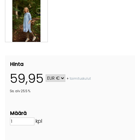
Hinta
59,95
+
toimituskulut
Sis. alv 25.5 %
Määrä
kpl