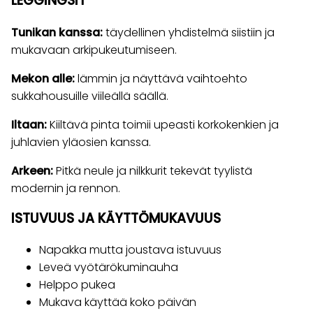
LEGGINGSIT
Tunikan kanssa:
täydellinen yhdistelmä siistiin ja
mukavaan arkipukeutumiseen.
Mekon alle:
lämmin ja näyttävä vaihtoehto
sukkahousuille viileällä säällä.
Iltaan:
Kiiltävä pinta toimii upeasti korkokenkien ja
juhlavien yläosien kanssa.
Arkeen:
Pitkä neule ja nilkkurit tekevät tyylistä
modernin ja rennon.
ISTUVUUS JA KÄYTTÖMUKAVUUS
Napakka mutta joustava istuvuus
Leveä vyötärökuminauha
Helppo pukea
Mukava käyttää koko päivän