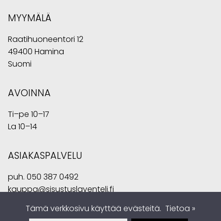
MYYMÄLÄ
Raatihuoneentori 12
49400 Hamina
Suomi
AVOINNA
Ti–pe 10–17
La 10–14
ASIAKASPALVELU
puh.
050 387 0492
kauppa@sisustuslaventeli.fi
Tämä verkkosivu käyttää evästeitä.
Tietoa »