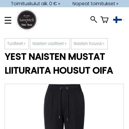
Toimituskulut alk. 0 € »
Nopeat toimitukset »
Tuotteet
‪»
Naisten vaatteet
‪»
Naisten housut
‪»
YEST
NAISTEN MUSTAT
LIITURAITA HOUSUT OIFA