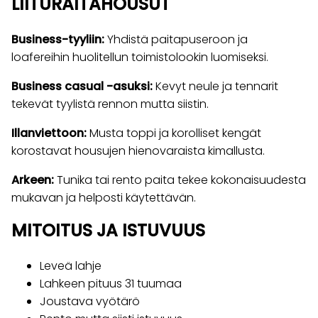
LIITURAITAHOUSUT
Business-tyyliin:
Yhdistä paitapuseroon ja
loafereihin huolitellun toimistolookin luomiseksi.
Business casual -asuksi:
Kevyt neule ja tennarit
tekevät tyylistä rennon mutta siistin.
Illanviettoon:
Musta toppi ja korolliset kengät
korostavat housujen hienovaraista kimallusta.
Arkeen:
Tunika tai rento paita tekee kokonaisuudesta
mukavan ja helposti käytettävän.
MITOITUS JA ISTUVUUS
Leveä lahje
Lahkeen pituus 31 tuumaa
Joustava vyötärö