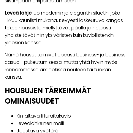
siistimpään arkipukeutumiseen.
Leveä lahje
luo modernin ja elegantin siluetin, joka
liikkuu kauniisti mukana. Kevyesti laskeutuva kangas
tekee housuista miellyttävät päällä ja helposti
yhdisteltävät niin yksiväristen kuin kuviollistenkin
yläosien kanssa.
Nämä housut toimivat upeasti business- ja business
casual -pukeutumisessa, mutta yhtä hyvin myös
rennommassa arkilookissa neuleen tai tunikan
kanssa.
HOUSUJEN TÄRKEIMMÄT
OMINAISUUDET
Kimaltava liituraitakuvio
Leveälahkeinen malli
Joustava vyötärö