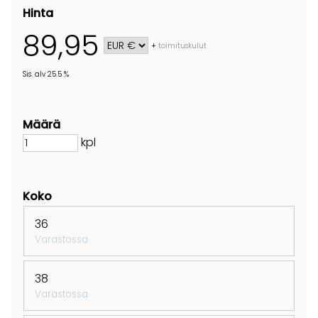
Hinta
89,95
+
toimituskulut
Sis. alv 25.5 %
Määrä
kpl
Koko
36
Varastossa
38
Varastossa