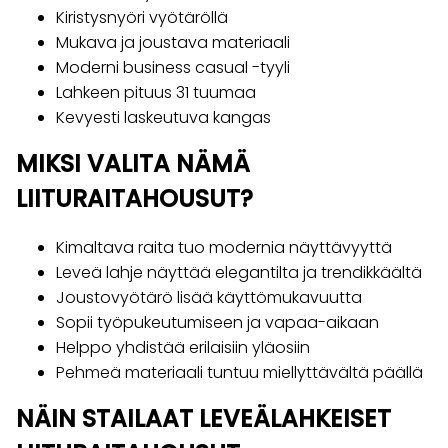
Kiristysnyöri vyötäröllä
Mukava ja joustava materiaali
Moderni business casual -tyyli
Lahkeen pituus 31 tuumaa
Kevyesti laskeutuva kangas
MIKSI VALITA NÄMÄ
LIITURAITAHOUSUT?
Kimaltava raita tuo modernia näyttävyyttä
Leveä lahje näyttää elegantilta ja trendikkäältä
Joustovyötärö lisää käyttömukavuutta
Sopii työpukeutumiseen ja vapaa-aikaan
Helppo yhdistää erilaisiin yläosiin
Pehmeä materiaali tuntuu miellyttävältä päällä
NÄIN STAILAAT LEVEÄLAHKEISET