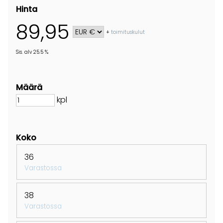
Hinta
89,95
+
toimituskulut
Sis. alv 25.5 %
Määrä
kpl
Koko
36
Varastossa
38
Varastossa