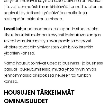
erityisen mukavat käyttää koko päivän ajan. Housut
istuvat pehmeästi ilman kiristävää tunnetta, joten ne
sopivat täydellisesti työpäivään, matkalle ja
siistimpään arkipukeutumiseen.
Leveä lahje
luo modernin ja elegantin siluetin, joka
liikkuu kauniisti mukana. Kevyesti laskeutuva kangas
tekee housuista miellyttävät päällä ja helposti
yhdisteltävät niin yksiväristen kuin kuviollistenkin
yläosien kanssa.
Nämä housut toimivat upeasti business- ja business
casual -pukeutumisessa, mutta yhtä hyvin myös
rennommassa arkilookissa neuleen tai tunikan
kanssa.
HOUSUJEN TÄRKEIMMÄT
OMINAISUUDET