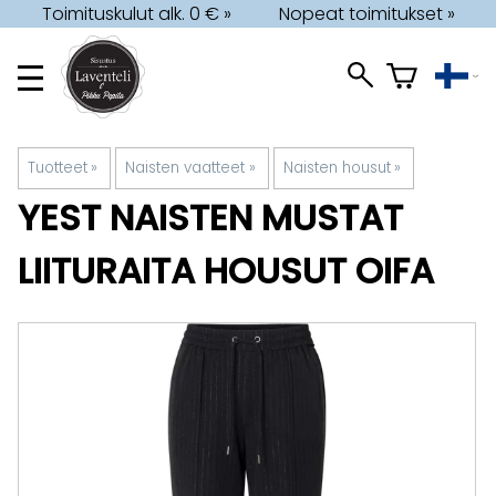
Toimituskulut alk. 0 € »
Nopeat toimitukset »
Tuotteet
‪»
Naisten vaatteet
‪»
Naisten housut
‪»
YEST
NAISTEN MUSTAT
LIITURAITA HOUSUT OIFA