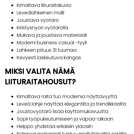
Kimaltava liituraitakuvio
Leveälahkeinen malli
Joustava vyötärö
Kiristysnyöri vyötäröllä
Mukava ja joustava materiaali
Moderni business casual -tyyli
Lahkeen pituus 31 tuumaa
Kevyesti laskeutuva kangas
MIKSI VALITA NÄMÄ
LIITURAITAHOUSUT?
Kimaltava raita tuo modernia näyttävyyttä
Leveä lahje näyttää elegantilta ja trendikkäältä
Joustovyötärö lisää käyttömukavuutta
Sopii työpukeutumiseen ja vapaa-aikaan
Helppo yhdistää erilaisiin yläosiin
Pehmeä materiaali tuntuu miellyttävältä päällä