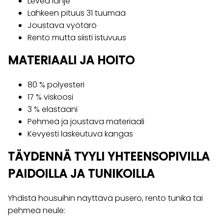
Leveä lahje
Lahkeen pituus 31 tuumaa
Joustava vyötärö
Rento mutta siisti istuvuus
MATERIAALI JA HOITO
80 % polyesteri
17 % viskoosi
3 % elastaani
Pehmeä ja joustava materiaali
Kevyesti laskeutuva kangas
TÄYDENNÄ TYYLI YHTEENSOPIVILLA
PAIDOILLA JA TUNIKOILLA
Yhdistä housuihin näyttävä pusero, rento tunika tai
pehmeä neule: