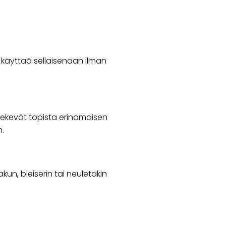
i käyttää sellaisenaan ilman
 tekevät topista erinomaisen
n.
kun, bleiserin tai neuletakin