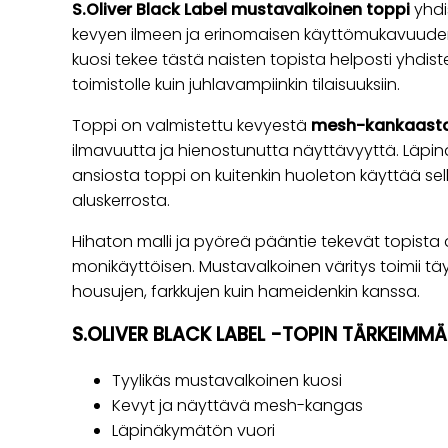
S.Oliver Black Label mustavalkoinen toppi
yhdi
kevyen ilmeen ja erinomaisen käyttömukavuuden
kuosi tekee tästä naisten topista helposti yhdist
toimistolle kuin juhlavampiinkin tilaisuuksiin.
Toppi on valmistettu kevyestä
mesh-kankaast
ilmavuutta ja hienostunutta näyttävyyttä. Läp
ansiosta toppi on kuitenkin huoleton käyttää sell
aluskerrosta.
Hihaton malli ja pyöreä pääntie tekevät topista
monikäyttöisen. Mustavalkoinen väritys toimii täyd
housujen, farkkujen kuin hameidenkin kanssa.
S.OLIVER BLACK LABEL -TOPIN TÄRKEIMM
Tyylikäs mustavalkoinen kuosi
Kevyt ja näyttävä mesh-kangas
Läpinäkymätön vuori