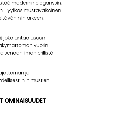
stää modernin eleganssin,
. Tyylikäs mustavalkoinen
eltävän niin arkeen,
a
, joka antaa asuun
inäkymättömän vuorin
aisenaan ilman erillistä
 ajattoman ja
ellisesti niin mustien
ÄT OMINAISUUDET