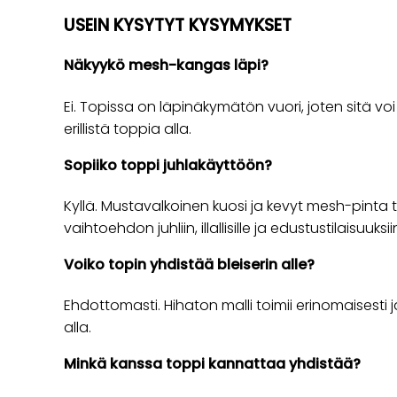
USEIN KYSYTYT KYSYMYKSET
Näkyykö mesh-kangas läpi?
Ei. Topissa on läpinäkymätön vuori, joten sitä vo
erillistä toppia alla.
Sopiiko toppi juhlakäyttöön?
Kyllä. Mustavalkoinen kuosi ja kevyt mesh-pinta
vaihtoehdon juhliin, illallisille ja edustustilaisuuksii
Voiko topin yhdistää bleiserin alle?
Ehdottomasti. Hihaton malli toimii erinomaisesti ja
alla.
Minkä kanssa toppi kannattaa yhdistää?