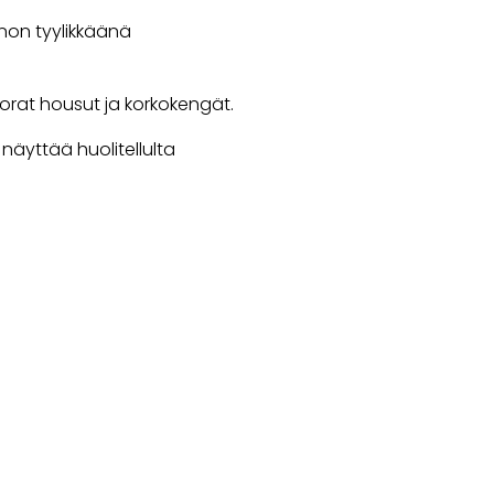
nnon tyylikkäänä
uorat housut ja korkokengät.
näyttää huolitellulta