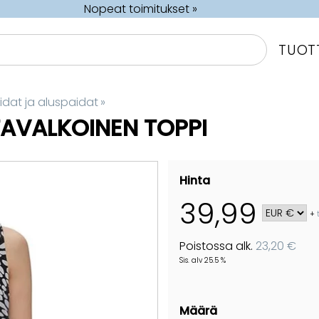
Nopeat toimitukset »
TUOT
aidat ja aluspaidat
‪»
AVALKOINEN TOPPI
Hinta
39,99
+
Poistossa alk.
23,20 €
Sis. alv 25.5 %
Määrä