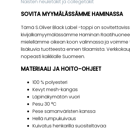
Naisten neuletakit ja collegetakit
SOVITA MYYMÄLÄSSÄMME HAMINASSA
Tämä S.Oliver Black Label -toppi on sovitettavi
kivijalkamyymälässämme Haminan Raatihuoneen
mielellämme oikean koon valinnassa ja voimme 
lisäkuvia tuotteesta ennen tilaamista. Verkkoka
nopeasti kaikkialle Suomeen.
MATERIAALI JA HOITO-OHJEET
100 % polyesteri
Kevyt mesh-kangas
Läpinäkymätön vuori
Pesu 30 °C
Pese samanväristen kanssa
Hellä rumpukuivaus
Kuivatus henkarilla suositeltavaa