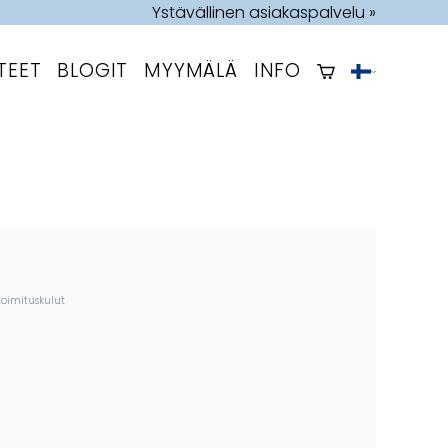
Ystävällinen asiakaspalvelu »
TEET
BLOGIT
MYYMÄLÄ
INFO
toimituskulut