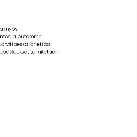
ssa myös
torilla. Autamme
tarvittaessa lähettää
uppatilaukset toimitetaan