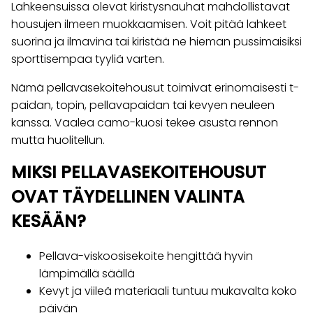
Lahkeensuissa olevat kiristysnauhat mahdollistavat
housujen ilmeen muokkaamisen. Voit pitää lahkeet
suorina ja ilmavina tai kiristää ne hieman pussimaisiksi
sporttisempaa tyyliä varten.
Nämä pellavasekoitehousut toimivat erinomaisesti t-
paidan, topin, pellavapaidan tai kevyen neuleen
kanssa. Vaalea camo-kuosi tekee asusta rennon
mutta huolitellun.
MIKSI PELLAVASEKOITEHOUSUT
OVAT TÄYDELLINEN VALINTA
KESÄÄN?
Pellava-viskoosisekoite hengittää hyvin
lämpimällä säällä
Kevyt ja viileä materiaali tuntuu mukavalta koko
päivän