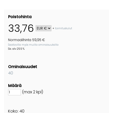
Poistohinta
33,76
+
toimituskulut
Normaalihinta 59,95 €
Saatavilla myös muilla ominaisuuksilla
Sis. alv 25.5 %
Ominaisuudet
40
Määrä
(max 2 kpl)
Koko: 40