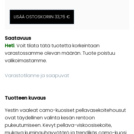
Saatavuus
Heti
. Voit tilata tätä tuotetta korkeintaan
varastossamme olevan määrän. Tuote poistuu
valikoimastamme.
Varastotilanne ja saapuvat
Tuotteen kuvaus
Yestin vaaleat camo-kuosiset pellavasekoitehousut
ovat täydellinen valinta kesän rentoon
pukeutumiseen. Kevyt pellava-viskoosisekoite,
mukava kuminauhavyötärö ja trendikäs camo-kuosi