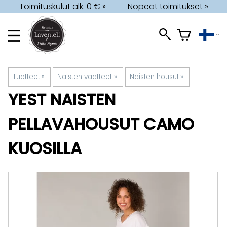
Toimituskulut alk. 0 € »
Nopeat toimitukset »
Tuotteet
‪»
Naisten vaatteet
‪»
Naisten housut
‪»
YEST
NAISTEN
PELLAVAHOUSUT CAMO
KUOSILLA