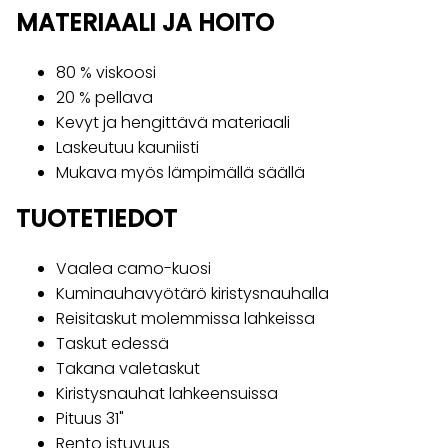
MATERIAALI JA HOITO
80 % viskoosi
20 % pellava
Kevyt ja hengittävä materiaali
Laskeutuu kauniisti
Mukava myös lämpimällä säällä
TUOTETIEDOT
Vaalea camo-kuosi
Kuminauhavyötärö kiristysnauhalla
Reisitaskut molemmissa lahkeissa
Taskut edessä
Takana valetaskut
Kiristysnauhat lahkeensuissa
Pituus 31"
Rento istuvuus