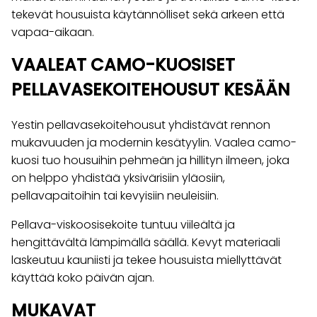
tekevät housuista käytännölliset sekä arkeen että
vapaa-aikaan.
VAALEAT CAMO-KUOSISET
PELLAVASEKOITEHOUSUT KESÄÄN
Yestin pellavasekoitehousut yhdistävät rennon
mukavuuden ja modernin kesätyylin. Vaalea camo-
kuosi tuo housuihin pehmeän ja hillityn ilmeen, joka
on helppo yhdistää yksivärisiin yläosiin,
pellavapaitoihin tai kevyisiin neuleisiin.
Pellava-viskoosisekoite tuntuu viileältä ja
hengittävältä lämpimällä säällä. Kevyt materiaali
laskeutuu kauniisti ja tekee housuista miellyttävät
käyttää koko päivän ajan.
MUKAVAT