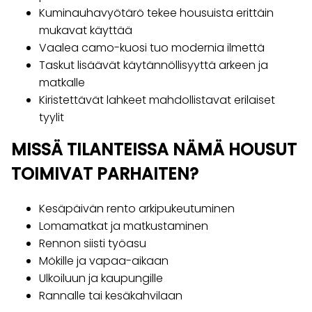
Kuminauhavyötärö tekee housuista erittäin
mukavat käyttää
Vaalea camo-kuosi tuo modernia ilmettä
Taskut lisäävät käytännöllisyyttä arkeen ja
matkalle
Kiristettävät lahkeet mahdollistavat erilaiset
tyylit
MISSÄ TILANTEISSA NÄMÄ HOUSUT
TOIMIVAT PARHAITEN?
Kesäpäivän rento arkipukeutuminen
Lomamatkat ja matkustaminen
Rennon siisti työasu
Mökille ja vapaa-aikaan
Ulkoiluun ja kaupungille
Rannalle tai kesäkahvilaan