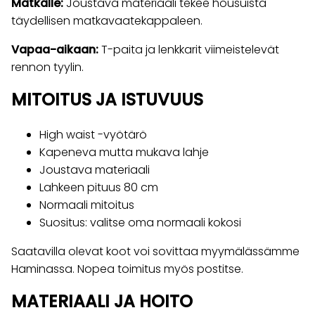
Matkalle:
Joustava materiaali tekee housuista
täydellisen matkavaatekappaleen.
Vapaa-aikaan:
T-paita ja lenkkarit viimeistelevät
rennon tyylin.
MITOITUS JA ISTUVUUS
High waist -vyötärö
Kapeneva mutta mukava lahje
Joustava materiaali
Lahkeen pituus 80 cm
Normaali mitoitus
Suositus: valitse oma normaali kokosi
Saatavilla olevat koot voi sovittaa myymälässämme
Haminassa. Nopea toimitus myös postitse.
MATERIAALI JA HOITO