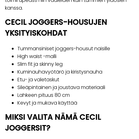
toimii upeasti niin vaaleiden kuin tummien yläosien
kanssa.
CECIL JOGGERS-HOUSUJEN
YKSITYISKOHDAT
Tummansiniset joggers-housut naisille
High waist -malli
Slim fit ja skinny leg
Kuminauhavyötärö ja kiristysnauha
Etu- ja valetaskut
Sileäpintainen ja joustava materiaali
Lahkeen pituus 80 cm
Kevyt ja mukava käyttää
MIKSI VALITA NÄMÄ CECIL
JOGGERSIT?