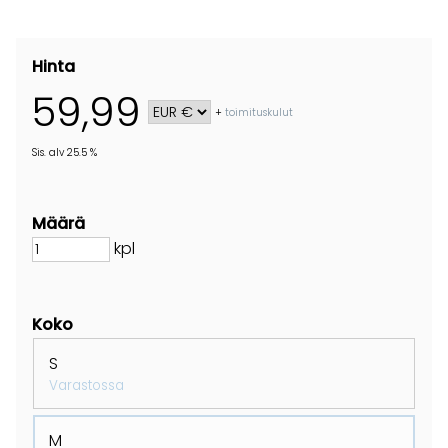
Hinta
59,99
+
toimituskulut
Sis. alv 25.5 %
Määrä
kpl
Koko
S
Varastossa
M