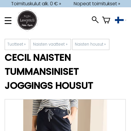
Toimituskulut alk. 0 € »
Nopeat toimitukset »
Tuotteet
‪»
Naisten vaatteet
‪»
Naisten housut
‪»
CECIL
NAISTEN
TUMMANSINISET
JOGGINGS HOUSUT