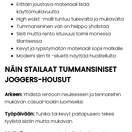
Erittäin joustava materiaali lisää
käyttömukavuutta
High waist -malli tuntuu tukevalta ja mukavalta
Tummansininen väri on helppo yhdistää
Siisti mutta rento istuvuus toimii monessa
tilanteessa
Kevyt ja rypistymätön materiaali sopii matkalle
Moderni slim fit -siluetti näyttää huolitellulta
NÄIN STAILAAT TUMMANSINISET
JOGGERS-HOUSUT
Arkeen:
Yhdistä rentoon neuleeseen ja tennareihin
mukavan casual-lookin luomiseksi.
Työpäivään:
Tunika tai kevyt paitapusero tekee
tyylistä siistin mutta mukavan.