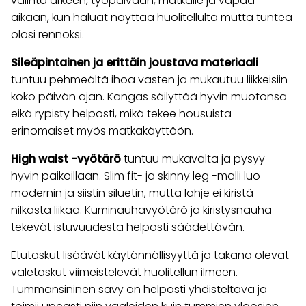
valinta arkeen, työpäivään, matkalle ja vapaa-
aikaan, kun haluat näyttää huolitellulta mutta tuntea
olosi rennoksi.
Sileäpintainen ja erittäin joustava materiaali
tuntuu pehmeältä ihoa vasten ja mukautuu liikkeisiin
koko päivän ajan. Kangas säilyttää hyvin muotonsa
eikä rypisty helposti, mikä tekee housuista
erinomaiset myös matkakäyttöön.
High waist -vyötärö
tuntuu mukavalta ja pysyy
hyvin paikoillaan. Slim fit- ja skinny leg -malli luo
modernin ja siistin siluetin, mutta lahje ei kiristä
nilkasta liikaa. Kuminauhavyötärö ja kiristysnauha
tekevät istuvuudesta helposti säädettävän.
Etutaskut lisäävät käytännöllisyyttä ja takana olevat
valetaskut viimeistelevät huolitellun ilmeen.
Tummansininen sävy on helposti yhdisteltävä ja