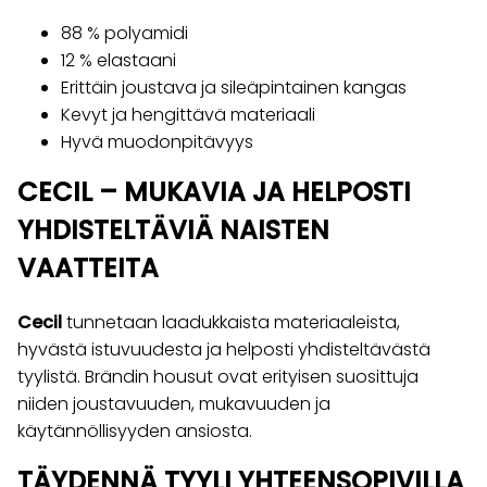
88 % polyamidi
12 % elastaani
Erittäin joustava ja sileäpintainen kangas
Kevyt ja hengittävä materiaali
Hyvä muodonpitävyys
CECIL – MUKAVIA JA HELPOSTI
YHDISTELTÄVIÄ NAISTEN
VAATTEITA
Cecil
tunnetaan laadukkaista materiaaleista,
hyvästä istuvuudesta ja helposti yhdisteltävästä
tyylistä. Brändin housut ovat erityisen suosittuja
niiden joustavuuden, mukavuuden ja
käytännöllisyyden ansiosta.
TÄYDENNÄ TYYLI YHTEENSOPIVILLA