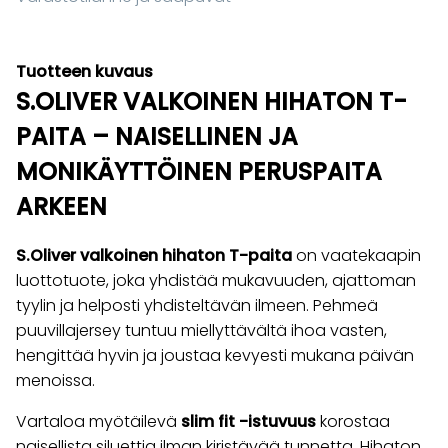
Tuotteen kuvaus
S.OLIVER VALKOINEN HIHATON T-
PAITA – NAISELLINEN JA
MONIKÄYTTÖINEN PERUSPAITA
ARKEEN
S.Oliver valkoinen hihaton T-paita
on vaatekaapin
luottotuote, joka yhdistää mukavuuden, ajattoman
tyylin ja helposti yhdisteltävän ilmeen. Pehmeä
puuvillajersey tuntuu miellyttävältä ihoa vasten,
hengittää hyvin ja joustaa kevyesti mukana päivän
menoissa.
Vartaloa myötäilevä
slim fit -istuvuus
korostaa
naisellista siluettia ilman kiristävää tunnetta. Hihaton