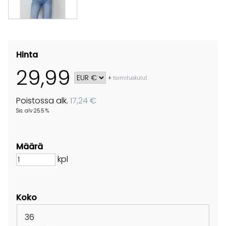
Hinta
29,99
+
toimituskulut
Poistossa alk.
17,24 €
Sis. alv 25.5 %
Määrä
kpl
Koko
36