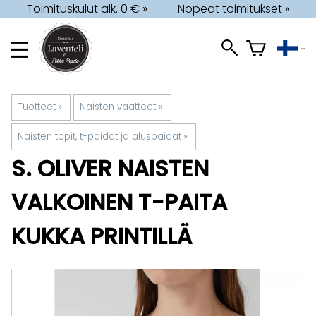
Toimituskulut alk. 0 € »
Nopeat toimitukset »
Tuotteet
‪»
Naisten vaatteet
‪»
Naisten topit, t-paidat ja aluspaidat
‪»
S. OLIVER
NAISTEN
VALKOINEN T-PAITA
KUKKA PRINTILLÄ