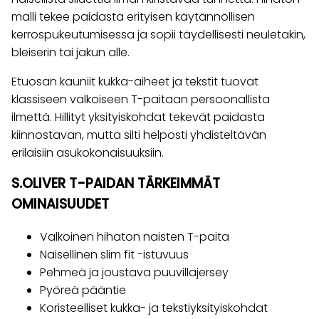
malli tekee paidasta erityisen käytännöllisen
kerrospukeutumisessa ja sopii täydellisesti neuletakin,
bleiserin tai jakun alle.
Etuosan kauniit kukka-aiheet ja tekstit tuovat
klassiseen valkoiseen T-paitaan persoonallista
ilmettä. Hillityt yksityiskohdat tekevät paidasta
kiinnostavan, mutta silti helposti yhdisteltävän
erilaisiin asukokonaisuuksiin.
S.OLIVER T-PAIDAN TÄRKEIMMÄT
OMINAISUUDET
Valkoinen hihaton naisten T-paita
Naisellinen slim fit -istuvuus
Pehmeä ja joustava puuvillajersey
Pyöreä pääntie
Koristeelliset kukka- ja tekstiyksityiskohdat