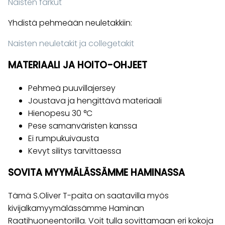
Naisten farkut
Yhdistä pehmeään neuletakkiin:
Naisten neuletakit ja collegetakit
MATERIAALI JA HOITO-OHJEET
Pehmeä puuvillajersey
Joustava ja hengittävä materiaali
Hienopesu 30 °C
Pese samanväristen kanssa
Ei rumpukuivausta
Kevyt silitys tarvittaessa
SOVITA MYYMÄLÄSSÄMME HAMINASSA
Tämä S.Oliver T-paita on saatavilla myös
kivijalkamyymälässämme Haminan
Raatihuoneentorilla. Voit tulla sovittamaan eri kokoja