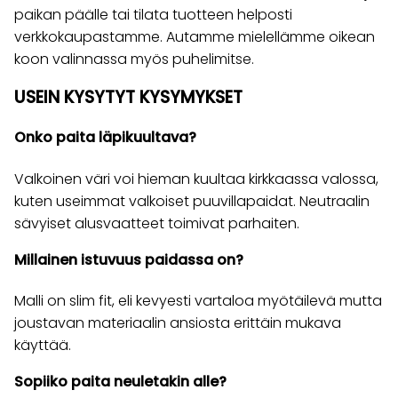
paikan päälle tai tilata tuotteen helposti
verkkokaupastamme. Autamme mielellämme oikean
koon valinnassa myös puhelimitse.
USEIN KYSYTYT KYSYMYKSET
Onko paita läpikuultava?
Valkoinen väri voi hieman kuultaa kirkkaassa valossa,
kuten useimmat valkoiset puuvillapaidat. Neutraalin
sävyiset alusvaatteet toimivat parhaiten.
Millainen istuvuus paidassa on?
Malli on slim fit, eli kevyesti vartaloa myötäilevä mutta
joustavan materiaalin ansiosta erittäin mukava
käyttää.
Sopiiko paita neuletakin alle?