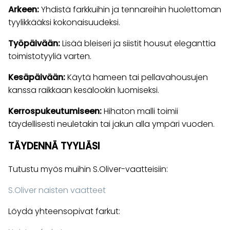
Arkeen:
Yhdistä farkkuihin ja tennareihin huolettoman
tyylikkääksi kokonaisuudeksi.
Työpäivään:
Lisää bleiseri ja siistit housut eleganttia
toimistotyyliä varten.
Kesäpäivään:
Käytä hameen tai pellavahousujen
kanssa raikkaan kesälookin luomiseksi.
Kerrospukeutumiseen:
Hihaton malli toimii
täydellisesti neuletakin tai jakun alla ympäri vuoden.
TÄYDENNÄ TYYLIÄSI
Tutustu myös muihin S.Oliver-vaatteisiin:
S.Oliver naisten vaatteet
Löydä yhteensopivat farkut: