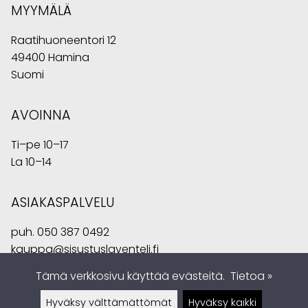
MYYMÄLÄ
Raatihuoneentori 12
49400 Hamina
Suomi
AVOINNA
Ti–pe 10–17
La 10–14
ASIAKASPALVELU
puh.
050 387 0492
kauppa@sisustuslaventeli.fi
Tämä verkkosivu käyttää evästeitä.
Tietoa »
Hyväksy välttämättömät
Hyväksy kaikki