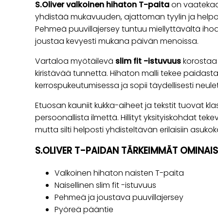
S.Oliver valkoinen hihaton T-paita
on vaatekaap
yhdistää mukavuuden, ajattoman tyylin ja helpos
Pehmeä puuvillajersey tuntuu miellyttävältä ihoa
joustaa kevyesti mukana päivän menoissa.
Vartaloa myötäilevä
slim fit -istuvuus
korostaa n
kiristävää tunnetta. Hihaton malli tekee paidasta
kerrospukeutumisessa ja sopii täydellisesti neuletak
Etuosan kauniit kukka-aiheet ja tekstit tuovat k
persoonallista ilmettä. Hillityt yksityiskohdat te
mutta silti helposti yhdisteltävän erilaisiin asukok
S.OLIVER T-PAIDAN TÄRKEIMMÄT OMINAI
Valkoinen hihaton naisten T-paita
Naisellinen slim fit -istuvuus
Pehmeä ja joustava puuvillajersey
Pyöreä pääntie