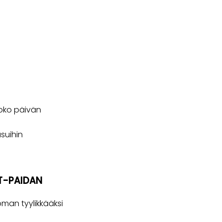
koko päivän
usuihin
T-PAIDAN
oman tyylikkääksi