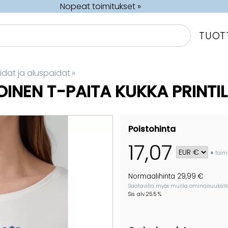
Nopeat toimitukset »
TUOT
aidat ja aluspaidat
‪»
INEN T-PAITA KUKKA PRINTIL
Poistohinta
17,07
+
toim
Normaalihinta 29,99 €
Saatavilla myös muilla ominaisuuksill
Sis. alv 25.5 %