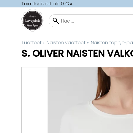
Toimituskulut alk. 0 € »
Tuotteet
‪»
Naisten vaatteet
‪»
Naisten topit, t-p
S. OLIVER
NAISTEN VALKO