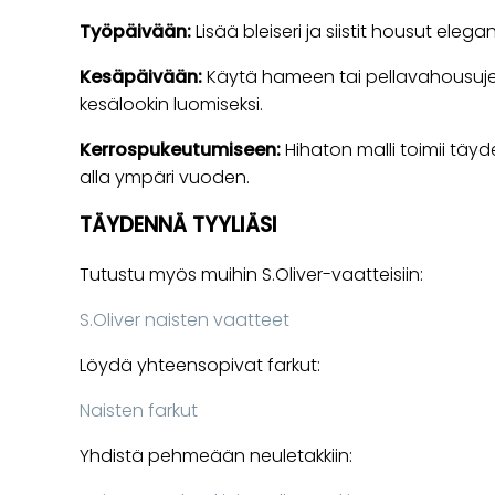
Työpäivään:
Lisää bleiseri ja siistit housut elega
Kesäpäivään:
Käytä hameen tai pellavahousuje
kesälookin luomiseksi.
Kerrospukeutumiseen:
Hihaton malli toimii täyde
alla ympäri vuoden.
TÄYDENNÄ TYYLIÄSI
Tutustu myös muihin S.Oliver-vaatteisiin:
S.Oliver naisten vaatteet
Löydä yhteensopivat farkut:
Naisten farkut
Yhdistä pehmeään neuletakkiin: