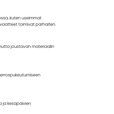
lossa, kuten useimmat
svaatteet toimivat parhaiten.
ä mutta joustavan materiaalin
 kerrospukeutumiseen
la ja kesäpäivien