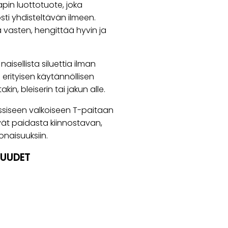
in luottotuote, joka
ti yhdisteltävän ilmeen.
 vasten, hengittää hyvin ja
aisellista siluettia ilman
 erityisen käytännöllisen
in, bleiserin tai jakun alle.
lassiseen valkoiseen T-paitaan
kevät paidasta kiinnostavan,
onaisuuksiin.
SUUDET