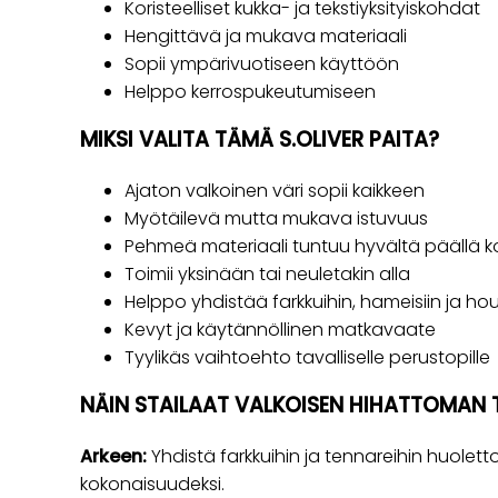
Koristeelliset kukka- ja tekstiyksityiskohdat
Hengittävä ja mukava materiaali
Sopii ympärivuotiseen käyttöön
Helppo kerrospukeutumiseen
MIKSI VALITA TÄMÄ S.OLIVER PAITA?
Ajaton valkoinen väri sopii kaikkeen
Myötäilevä mutta mukava istuvuus
Pehmeä materiaali tuntuu hyvältä päällä 
Toimii yksinään tai neuletakin alla
Helppo yhdistää farkkuihin, hameisiin ja ho
Kevyt ja käytännöllinen matkavaate
Tyylikäs vaihtoehto tavalliselle perustopille
NÄIN STAILAAT VALKOISEN HIHATTOMAN 
Arkeen:
Yhdistä farkkuihin ja tennareihin huolett
kokonaisuudeksi.