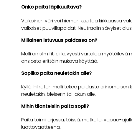
Onko paita läpikuultava?
Valkoinen väri voi hieman kuultaa kirkkaassa va
valkoiset puuvillapaidat. Neutraalin sävyiset alu
Millainen istuvuus paidassa on?
Malli on slim fit, eli kevyesti vartaloa myötäilev
ansiosta erittäin mukava käyttää.
Sopiiko paita neuletakin alle?
Kyllä. Hihaton malli tekee paidasta erinomaisen
neuletakin, bleiserin tai jakun alle.
Mihin tilanteisiin paita sopii?
Paita toimii arjessa, töissä, matkalla, vapaa-ajal
luottovaatteena.