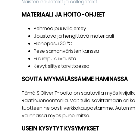
Naisten neuletakit ja collegetakit
MATERIAALI JA HOITO-OHJEET
Pehmeä puuvillajersey
Joustava ja hengittävä materiaali
Hienopesu 30 °C
Pese samanväristen kanssa
Ei rumpukuivausta
Kevyt silitys tarvittaessa
SOVITA MYYMÄLÄSSÄMME HAMINASSA
Tämä S.Oliver T-paita on saatavilla myös kiv
Raatihuoneentorilla. Voit tulla sovittamaan eri ko
tuotteen helposti verkkokaupastamme. Autamm
valinnassa myös puhelimitse.
USEIN KYSYTYT KYSYMYKSET