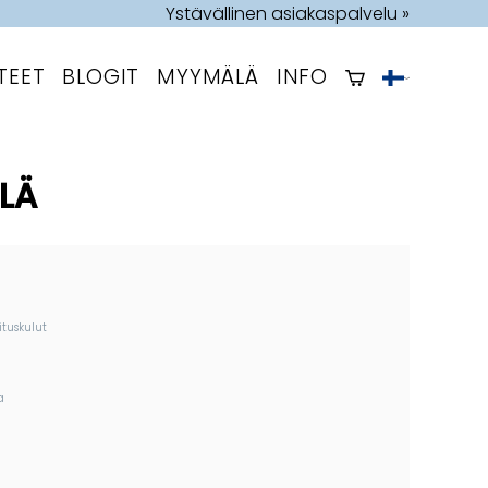
Ystävällinen asiakaspalvelu »
TEET
BLOGIT
MYYMÄLÄ
INFO
LÄ
ituskulut
a