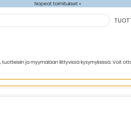
Nopeat toimitukset »
TUOT
otteisiin ja myymälään liittyvissä kysymyksissä. Voit otta