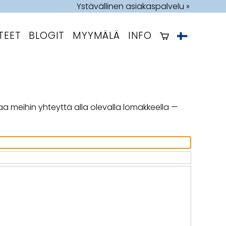
Ystävällinen asiakaspalvelu »
TEET
BLOGIT
MYYMÄLÄ
INFO
a meihin yhteyttä alla olevalla lomakkeella —