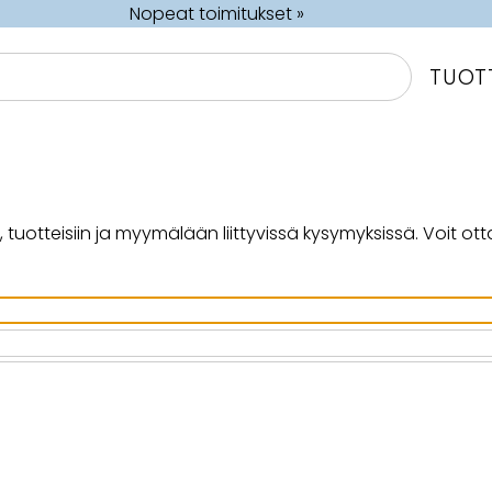
Nopeat toimitukset »
TUOT
otteisiin ja myymälään liittyvissä kysymyksissä. Voit otta