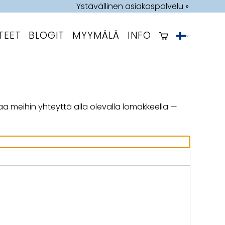
Ystävällinen asiakaspalvelu »
TEET
BLOGIT
MYYMÄLÄ
INFO
a meihin yhteyttä alla olevalla lomakkeella —