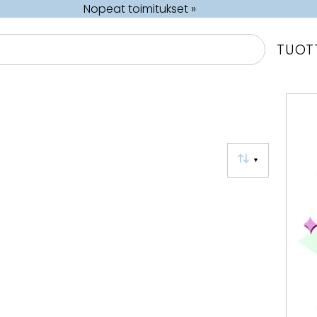
Nopeat toimitukset »
TUOT
▼