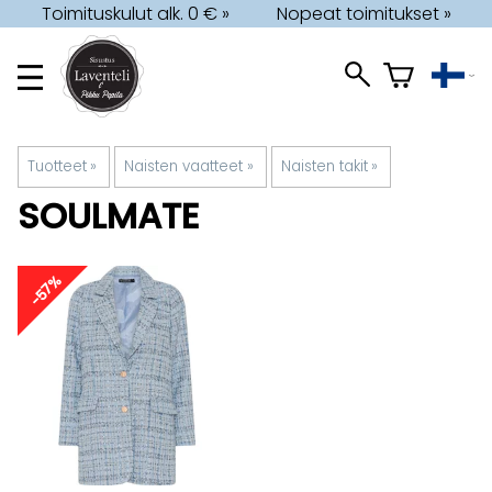
Toimituskulut alk. 0 € »
Nopeat toimitukset »
Tuotteet
‪»
Naisten vaatteet
‪»
Naisten takit
‪»
SOULMATE
-57%