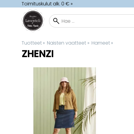
Toimituskulut alk. 0 € »
Tuotteet
‪»
Naisten vaatteet
‪»
Hameet
‪»
ZHENZI