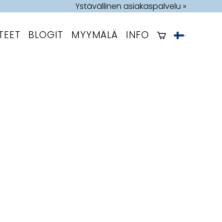
Ystävällinen asiakaspalvelu »
TEET
BLOGIT
MYYMÄLÄ
INFO