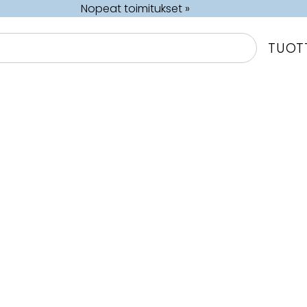
Nopeat toimitukset »
TUOT