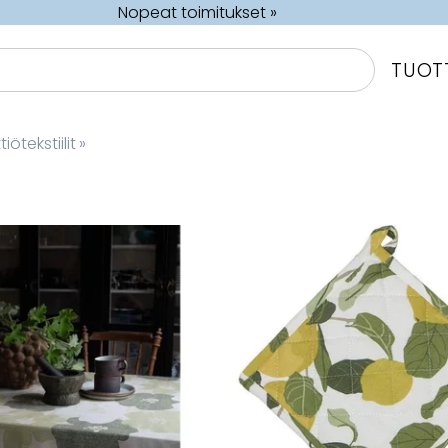
Nopeat toimitukset »
TUOT
iötekstiilit
‪»