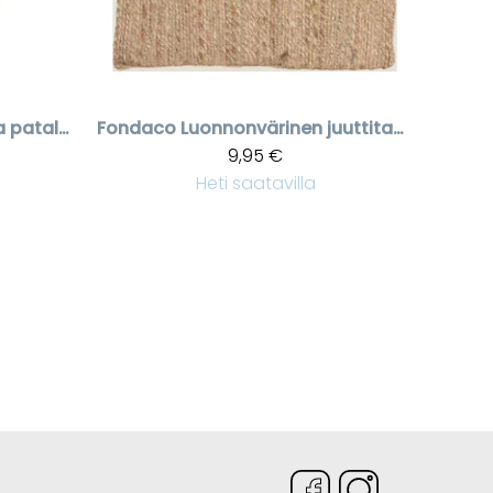
Kesäinen sitruuna patalappu
Fondaco
Luonnonvärinen juuttitabletti Bilbo
9,95 €
Heti saatavilla